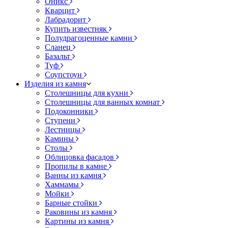
Оникс
Кварцит
Лабрадорит
Купить известняк
Полудрагоценные камни
Сланец
Базальт
Туф
Соупстоун
Изделия из камня
Столешницы для кухни
Столешницы для ванных комнат
Подоконники
Ступени
Лестницы
Камины
Столы
Облицовка фасадов
Пропилы в камне
Ванны из камня
Хаммамы
Мойки
Барные стойки
Раковины из камня
Картины из камня