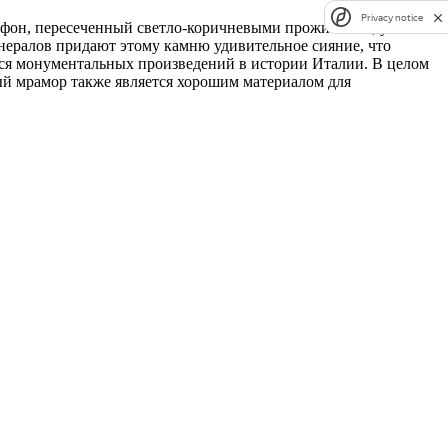
Privacy notice
н, пересеченный светло-коричневыми прожилками, усеян
нералов придают этому камню удивительное сияние, что
ся монументальных произведений в истории Италии. В целом
ый мрамор также является хорошим материалом для