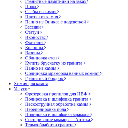
Гранитные памятники на заказ
Полы
Слэбы из камня
Плитка из камня
Панно из Оникса с подсветкой
Беседки
Статуи
Иконостас
Фонтаны
Колонны
Вазоны
Облицовка стен
Купить брусчатку из гранита
Панно из камня
Облицовка мрамором ванных комнат
Гранитный бордюр
Химия для камня
Услуги
Фрезеровка пропилов для НВФ
Полировка и шлифовка гранита
Пескоструйная обработка камня
Переполировка пола
Полировка и шлифовка мрамора
Состаривание мрамора – Антика
Термообработка гранита