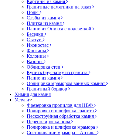
Картины из камня
Гранитные памятники на заказ
Полы
Слэбы из камня
Плитка из камня
Панно из Оникса с подсветкой
Беседки
Статуи
Иконостас
Фонтаны
Колонны
Вазоны
Облицовка стен
Купить брусчатку из гранита
Панно из камня
Облицовка мрамором ванных комнат
Гранитный бордюр
Химия для камня
Услуги
Фрезеровка пропилов для НВФ
Полировка и шлифовка гранита
Пескоструйная обработка камня
Переполировка пола
Полировка и шлифовка мрамора
Состаривание мрамора – Антика