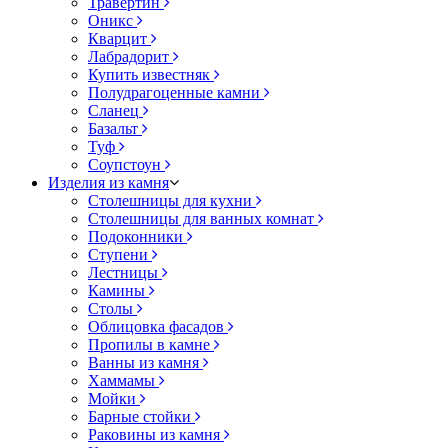
Травертин
Оникс
Кварцит
Лабрадорит
Купить известняк
Полудрагоценные камни
Сланец
Базальт
Туф
Соупстоун
Изделия из камня
Столешницы для кухни
Столешницы для ванных комнат
Подоконники
Ступени
Лестницы
Камины
Столы
Облицовка фасадов
Пропилы в камне
Ванны из камня
Хаммамы
Мойки
Барные стойки
Раковины из камня