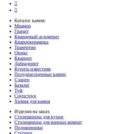
Каталог камня:
Мрамор
Гранит
Кварцевый агломерат
Кварцекерамика
Травертин
Оникс
Кварцит
Лабрадорит
Купить известняк
Полудрагоценные камни
Сланец
Базальт
Туф
Соупстоун
Химия для камня
Изделия на заказ:
Столешницы для кухни
Столешницы для ванных комнат
Подоконники
Ступени