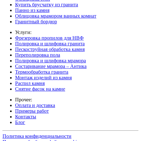
Купить брусчатку из гранита
Панно из камня
Облицовка мрамором ванных комнат
Гранитный бордюр
Услуги:
Фрезеровка пропилов для НВФ
Полировка и шлифовка гранита
Пескоструйная обработка камня
Переполировка пола
Полировка и шлифовка мрамора
Состаривание мрамора – Антика
Термообработка гранита
Монтаж изделий из камня
Распил камня
Снятие фасок на камне
Прочее:
Оплата и доставка
Примеры работ
Контакты
Блог
Политика конфиденциальности