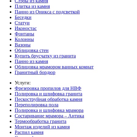
Слэбы из камня
Плитка из камня
Панно из Оникса с подсветкой
Беседки
Статуи
Иконостас
Фонтаны
Колонны
Вазоны
Облицовка стен
Купить брусчатку из гранита
Панно из камня
Облицовка мрамором ванных комнат
Гранитный бордюр
Услуги:
Фрезеровка пропилов для НВФ
Полировка и шлифовка гранита
Пескоструйная обработка камня
Переполировка пола
Полировка и шлифовка мрамора
Состаривание мрамора – Антика
Термообработка гранита
Монтаж изделий из камня
Распил камня