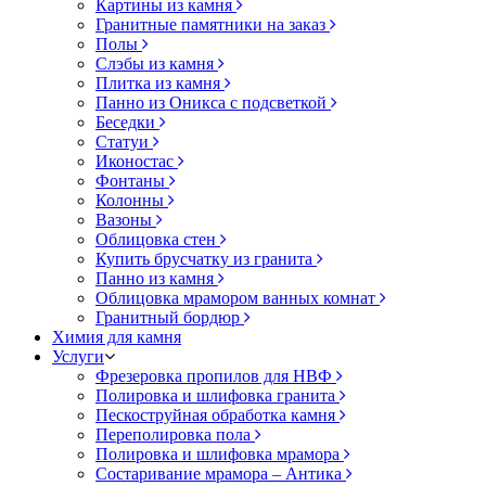
Картины из камня
Гранитные памятники на заказ
Полы
Слэбы из камня
Плитка из камня
Панно из Оникса с подсветкой
Беседки
Статуи
Иконостас
Фонтаны
Колонны
Вазоны
Облицовка стен
Купить брусчатку из гранита
Панно из камня
Облицовка мрамором ванных комнат
Гранитный бордюр
Химия для камня
Услуги
Фрезеровка пропилов для НВФ
Полировка и шлифовка гранита
Пескоструйная обработка камня
Переполировка пола
Полировка и шлифовка мрамора
Состаривание мрамора – Антика