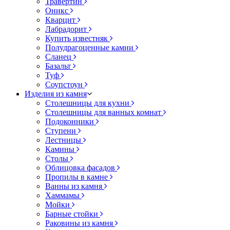
Травертин
Оникс
Кварцит
Лабрадорит
Купить известняк
Полудрагоценные камни
Сланец
Базальт
Туф
Соупстоун
Изделия из камня
Столешницы для кухни
Столешницы для ванных комнат
Подоконники
Ступени
Лестницы
Камины
Столы
Облицовка фасадов
Пропилы в камне
Ванны из камня
Хаммамы
Мойки
Барные стойки
Раковины из камня