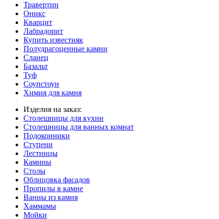
Травертин
Оникс
Кварцит
Лабрадорит
Купить известняк
Полудрагоценные камни
Сланец
Базальт
Туф
Соупстоун
Химия для камня
Изделия на заказ:
Столешницы для кухни
Столешницы для ванных комнат
Подоконники
Ступени
Лестницы
Камины
Столы
Облицовка фасадов
Пропилы в камне
Ванны из камня
Хаммамы
Мойки