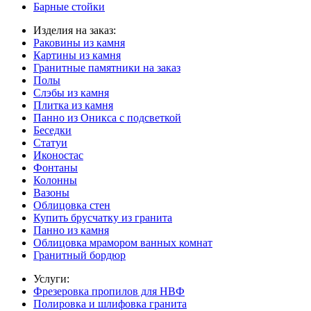
Барные стойки
Изделия на заказ:
Раковины из камня
Картины из камня
Гранитные памятники на заказ
Полы
Слэбы из камня
Плитка из камня
Панно из Оникса с подсветкой
Беседки
Статуи
Иконостас
Фонтаны
Колонны
Вазоны
Облицовка стен
Купить брусчатку из гранита
Панно из камня
Облицовка мрамором ванных комнат
Гранитный бордюр
Услуги:
Фрезеровка пропилов для НВФ
Полировка и шлифовка гранита