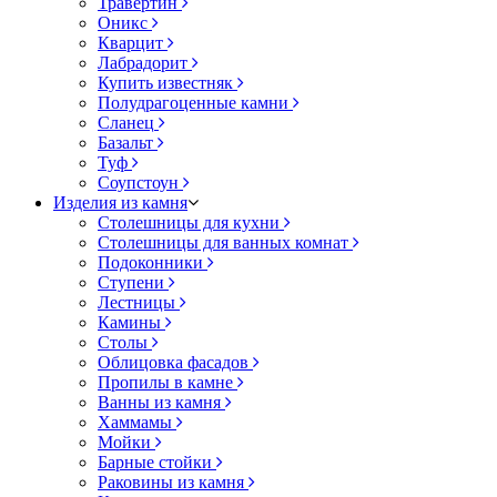
Травертин
Оникс
Кварцит
Лабрадорит
Купить известняк
Полудрагоценные камни
Сланец
Базальт
Туф
Соупстоун
Изделия из камня
Столешницы для кухни
Столешницы для ванных комнат
Подоконники
Ступени
Лестницы
Камины
Столы
Облицовка фасадов
Пропилы в камне
Ванны из камня
Хаммамы
Мойки
Барные стойки
Раковины из камня