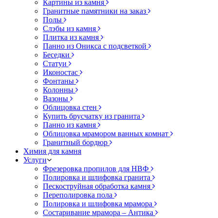
Картины из камня
Гранитные памятники на заказ
Полы
Слэбы из камня
Плитка из камня
Панно из Оникса с подсветкой
Беседки
Статуи
Иконостас
Фонтаны
Колонны
Вазоны
Облицовка стен
Купить брусчатку из гранита
Панно из камня
Облицовка мрамором ванных комнат
Гранитный бордюр
Химия для камня
Услуги
Фрезеровка пропилов для НВФ
Полировка и шлифовка гранита
Пескоструйная обработка камня
Переполировка пола
Полировка и шлифовка мрамора
Состаривание мрамора – Антика