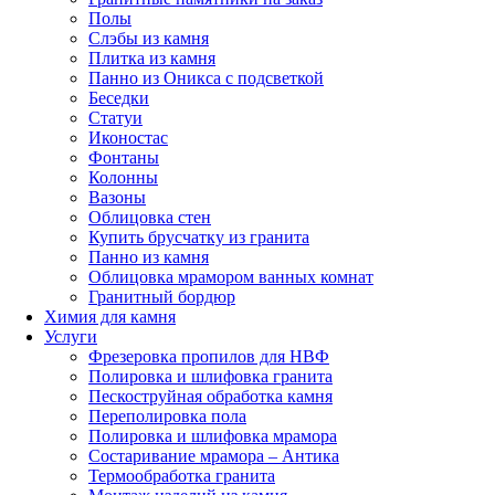
Полы
Слэбы из камня
Плитка из камня
Панно из Оникса с подсветкой
Беседки
Статуи
Иконостас
Фонтаны
Колонны
Вазоны
Облицовка стен
Купить брусчатку из гранита
Панно из камня
Облицовка мрамором ванных комнат
Гранитный бордюр
Химия для камня
Услуги
Фрезеровка пропилов для НВФ
Полировка и шлифовка гранита
Пескоструйная обработка камня
Переполировка пола
Полировка и шлифовка мрамора
Состаривание мрамора – Антика
Термообработка гранита