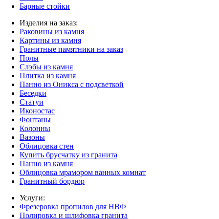
Барные стойки
Изделия на заказ:
Раковины из камня
Картины из камня
Гранитные памятники на заказ
Полы
Слэбы из камня
Плитка из камня
Панно из Оникса с подсветкой
Беседки
Статуи
Иконостас
Фонтаны
Колонны
Вазоны
Облицовка стен
Купить брусчатку из гранита
Панно из камня
Облицовка мрамором ванных комнат
Гранитный бордюр
Услуги:
Фрезеровка пропилов для НВФ
Полировка и шлифовка гранита