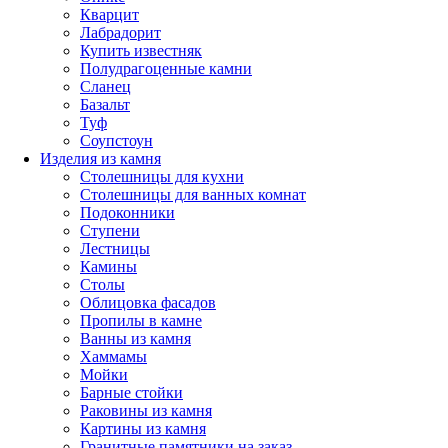
Кварцит
Лабрадорит
Купить известняк
Полудрагоценные камни
Сланец
Базальт
Туф
Соупстоун
Изделия из камня
Столешницы для кухни
Столешницы для ванных комнат
Подоконники
Ступени
Лестницы
Камины
Столы
Облицовка фасадов
Пропилы в камне
Ванны из камня
Хаммамы
Мойки
Барные стойки
Раковины из камня
Картины из камня
Гранитные памятники на заказ