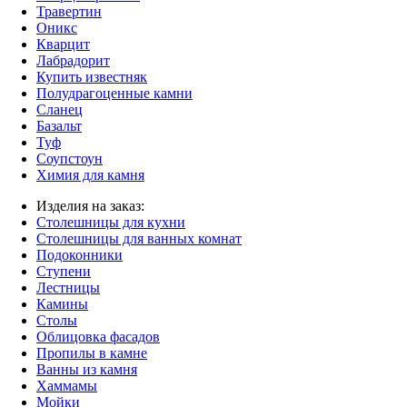
Травертин
Оникс
Кварцит
Лабрадорит
Купить известняк
Полудрагоценные камни
Сланец
Базальт
Туф
Соупстоун
Химия для камня
Изделия на заказ:
Столешницы для кухни
Столешницы для ванных комнат
Подоконники
Ступени
Лестницы
Камины
Столы
Облицовка фасадов
Пропилы в камне
Ванны из камня
Хаммамы
Мойки