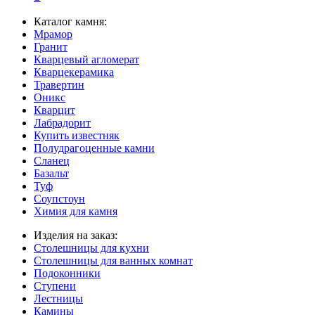
Каталог камня:
Мрамор
Гранит
Кварцевый агломерат
Кварцекерамика
Травертин
Оникс
Кварцит
Лабрадорит
Купить известняк
Полудрагоценные камни
Сланец
Базальт
Туф
Соупстоун
Химия для камня
Изделия на заказ:
Столешницы для кухни
Столешницы для ванных комнат
Подоконники
Ступени
Лестницы
Камины