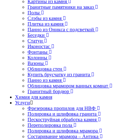
Картины из камня
Гранитные памятники на заказ
Полы
Слэбы из камня
Плитка из камня
Панно из Оникса с подсветкой
Беседки
Статуи
Иконостас
Фонтаны
Колонны
Вазоны
Облицовка стен
Купить брусчатку из гранита
Панно из камня
Облицовка мрамором ванных комнат
Гранитный бордюр
Химия для камня
Услуги
Фрезеровка пропилов для НВФ
Полировка и шлифовка гранита
Пескоструйная обработка камня
Переполировка пола
Полировка и шлифовка мрамора
Состаривание мрамора – Антика