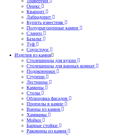
Травертин
Оникс
Кварцит
Лабрадорит
Купить известняк
Полудрагоценные камни
Сланец
Базальт
Туф
Соупстоун
Изделия из камня
Столешницы для кухни
Столешницы для ванных комнат
Подоконники
Ступени
Лестницы
Камины
Столы
Облицовка фасадов
Пропилы в камне
Ванны из камня
Хаммамы
Мойки
Барные стойки
Раковины из камня