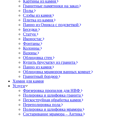
Картины из камня
Гранитные памятники на заказ
Полы
Слэбы из камня
Плитка из камня
Панно из Оникса с подсветкой
Беседки
Статуи
Иконостас
Фонтаны
Колонны
Вазоны
Облицовка стен
Купить брусчатку из гранита
Панно из камня
Облицовка мрамором ванных комнат
Гранитный бордюр
Химия для камня
Услуги
Фрезеровка пропилов для НВФ
Полировка и шлифовка гранита
Пескоструйная обработка камня
Переполировка пола
Полировка и шлифовка мрамора
Состаривание мрамора – Антика