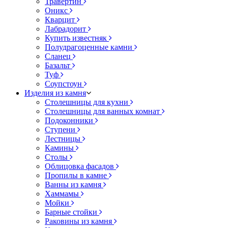
Травертин
Оникс
Кварцит
Лабрадорит
Купить известняк
Полудрагоценные камни
Сланец
Базальт
Туф
Соупстоун
Изделия из камня
Столешницы для кухни
Столешницы для ванных комнат
Подоконники
Ступени
Лестницы
Камины
Столы
Облицовка фасадов
Пропилы в камне
Ванны из камня
Хаммамы
Мойки
Барные стойки
Раковины из камня