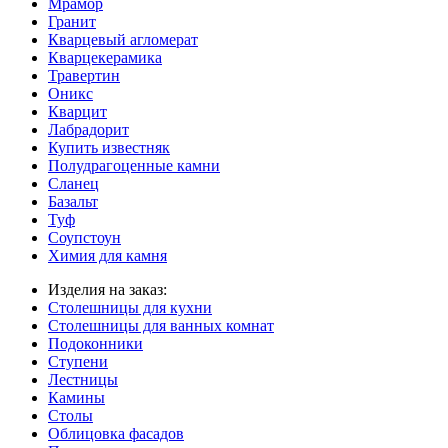
Мрамор
Гранит
Кварцевый агломерат
Кварцекерамика
Травертин
Оникс
Кварцит
Лабрадорит
Купить известняк
Полудрагоценные камни
Сланец
Базальт
Туф
Соупстоун
Химия для камня
Изделия на заказ:
Столешницы для кухни
Столешницы для ванных комнат
Подоконники
Ступени
Лестницы
Камины
Столы
Облицовка фасадов