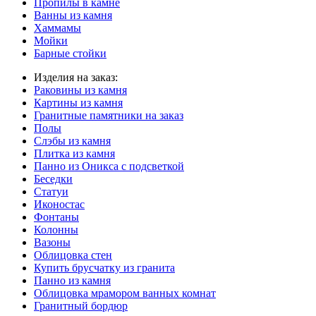
Пропилы в камне
Ванны из камня
Хаммамы
Мойки
Барные стойки
Изделия на заказ:
Раковины из камня
Картины из камня
Гранитные памятники на заказ
Полы
Слэбы из камня
Плитка из камня
Панно из Оникса с подсветкой
Беседки
Статуи
Иконостас
Фонтаны
Колонны
Вазоны
Облицовка стен
Купить брусчатку из гранита
Панно из камня
Облицовка мрамором ванных комнат
Гранитный бордюр