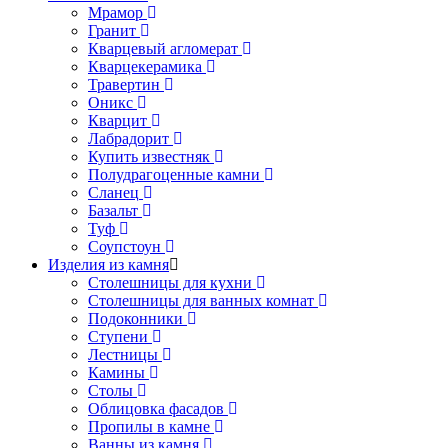
Мрамор
Гранит
Кварцевый агломерат
Кварцекерамика
Травертин
Оникс
Кварцит
Лабрадорит
Купить известняк
Полудрагоценные камни
Сланец
Базальт
Туф
Соупстоун
Изделия из камня
Столешницы для кухни
Столешницы для ванных комнат
Подоконники
Ступени
Лестницы
Камины
Столы
Облицовка фасадов
Пропилы в камне
Ванны из камня