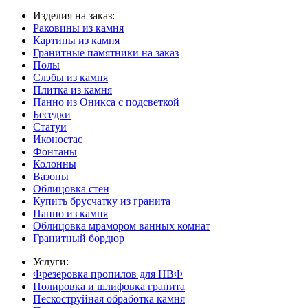
Изделия на заказ:
Раковины из камня
Картины из камня
Гранитные памятники на заказ
Полы
Слэбы из камня
Плитка из камня
Панно из Оникса с подсветкой
Беседки
Статуи
Иконостас
Фонтаны
Колонны
Вазоны
Облицовка стен
Купить брусчатку из гранита
Панно из камня
Облицовка мрамором ванных комнат
Гранитный бордюр
Услуги:
Фрезеровка пропилов для НВФ
Полировка и шлифовка гранита
Пескоструйная обработка камня