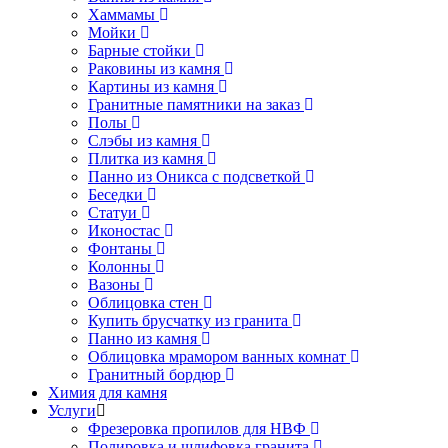
Хаммамы
Мойки
Барные стойки
Раковины из камня
Картины из камня
Гранитные памятники на заказ
Полы
Слэбы из камня
Плитка из камня
Панно из Оникса с подсветкой
Беседки
Статуи
Иконостас
Фонтаны
Колонны
Вазоны
Облицовка стен
Купить брусчатку из гранита
Панно из камня
Облицовка мрамором ванных комнат
Гранитный бордюр
Химия для камня
Услуги
Фрезеровка пропилов для НВФ
Полировка и шлифовка гранита