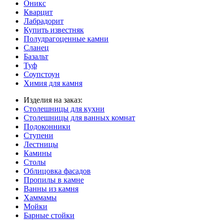
Оникс
Кварцит
Лабрадорит
Купить известняк
Полудрагоценные камни
Сланец
Базальт
Туф
Соупстоун
Химия для камня
Изделия на заказ:
Столешницы для кухни
Столешницы для ванных комнат
Подоконники
Ступени
Лестницы
Камины
Столы
Облицовка фасадов
Пропилы в камне
Ванны из камня
Хаммамы
Мойки
Барные стойки