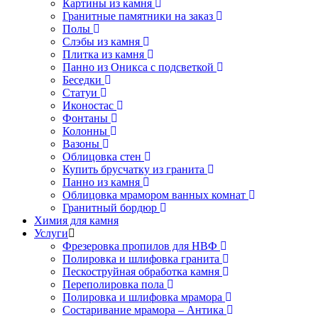
Картины из камня
Гранитные памятники на заказ
Полы
Слэбы из камня
Плитка из камня
Панно из Оникса с подсветкой
Беседки
Статуи
Иконостас
Фонтаны
Колонны
Вазоны
Облицовка стен
Купить брусчатку из гранита
Панно из камня
Облицовка мрамором ванных комнат
Гранитный бордюр
Химия для камня
Услуги
Фрезеровка пропилов для НВФ
Полировка и шлифовка гранита
Пескоструйная обработка камня
Переполировка пола
Полировка и шлифовка мрамора
Состаривание мрамора – Антика