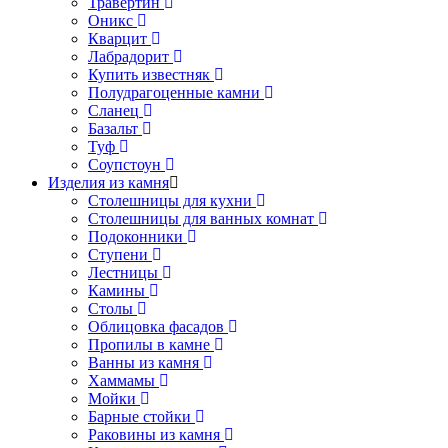
Травертин
Оникс
Кварцит
Лабрадорит
Купить известняк
Полудрагоценные камни
Сланец
Базальт
Туф
Соупстоун
Изделия из камня
Столешницы для кухни
Столешницы для ванных комнат
Подоконники
Ступени
Лестницы
Камины
Столы
Облицовка фасадов
Пропилы в камне
Ванны из камня
Хаммамы
Мойки
Барные стойки
Раковины из камня