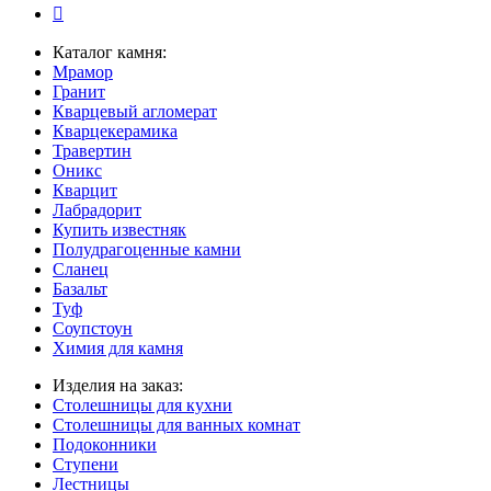
Каталог камня:
Мрамор
Гранит
Кварцевый агломерат
Кварцекерамика
Травертин
Оникс
Кварцит
Лабрадорит
Купить известняк
Полудрагоценные камни
Сланец
Базальт
Туф
Соупстоун
Химия для камня
Изделия на заказ:
Столешницы для кухни
Столешницы для ванных комнат
Подоконники
Ступени
Лестницы