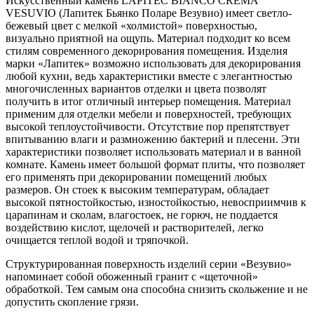
Искусственный камень LAPITEC BIANCO CREMA
VESUVIO (Лапитек Бьянко Поларе Везувио) имеет светло-
бежевый цвет с мелкой «холмистой» поверхностью,
визуально приятной на ощупь. Материал подходит ко всем
стилям современного декорирования помещения. Изделия
марки «Лапитек» возможно использовать для декорирования
любой кухни, ведь характеристики вместе с элегантностью
многочисленных вариантов отделки и цвета позволят
получить в итог отличный интерьер помещения. Материал
применим для отделки мебели и поверхностей, требующих
высокой теплоустойчивости. Отсутствие пор препятствует
впитыванию влаги и размножению бактерий и плесени. Эти
характеристики позволяет использовать материал и в ванной
комнате. Камень имеет большой формат плиты, что позволяет
его применять при декорировании помещений любых
размеров. Он стоек к высоким температурам, обладает
высокой пятностойкостью, изностойкостью, невосприимчив к
царапинам и сколам, влагостоек, не горюч, не поддается
воздействию кислот, щелочей и растворителей, легко
очищается теплой водой и тряпочкой.
Структурированная поверхность изделий серии «Везувио»
напоминает собой обоженный гранит с «щеточной»
обработкой. Тем самым она способна снизить скольжение и не
допустить скопление грязи.