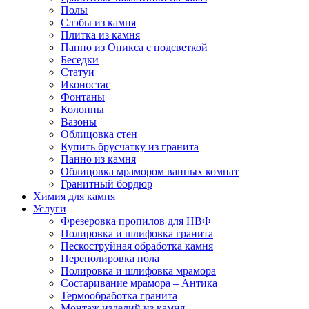
Полы
Слэбы из камня
Плитка из камня
Панно из Оникса с подсветкой
Беседки
Статуи
Иконостас
Фонтаны
Колонны
Вазоны
Облицовка стен
Купить брусчатку из гранита
Панно из камня
Облицовка мрамором ванных комнат
Гранитный бордюр
Химия для камня
Услуги
Фрезеровка пропилов для НВФ
Полировка и шлифовка гранита
Пескоструйная обработка камня
Переполировка пола
Полировка и шлифовка мрамора
Состаривание мрамора – Антика
Термообработка гранита
Монтаж изделий из камня