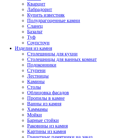
Кварцит
Лабрадорит
Купить известняк
Полудрагоценные камни
Сланец
Базальт
Туф
Соупстоун
Изделия из камня
Столешницы для кухни
Столешницы для ванных комнат
Подоконники
Ступени
Лестницы
Камины
Столы
Облицовка фасадов
Пропилы в камне
Ванны из камня
Хаммамы
Мойки
Барные стойки
Раковины из камня
Картины из камня
Гранитные памятники на заказ