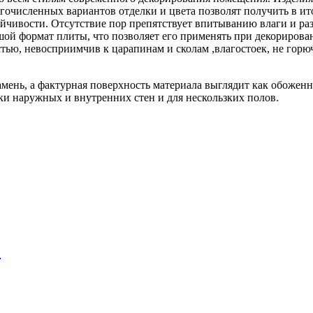
огочисленных вариантов отделки и цвета позволят получить в 
йчивости. Отсутствие пор препятствует впитыванию влаги и ра
ьшой формат плиты, что позволяет его применять при декориро
тью, невосприимчив к царапинам и сколам ,влагостоек, не горюч
ень, а фактурная поверхность материала выглядит как обоженн
ки наружных и внутренних стен и для нескользких полов.
1