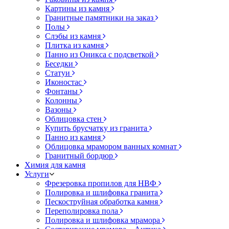
Картины из камня
Гранитные памятники на заказ
Полы
Слэбы из камня
Плитка из камня
Панно из Оникса с подсветкой
Беседки
Статуи
Иконостас
Фонтаны
Колонны
Вазоны
Облицовка стен
Купить брусчатку из гранита
Панно из камня
Облицовка мрамором ванных комнат
Гранитный бордюр
Химия для камня
Услуги
Фрезеровка пропилов для НВФ
Полировка и шлифовка гранита
Пескоструйная обработка камня
Переполировка пола
Полировка и шлифовка мрамора