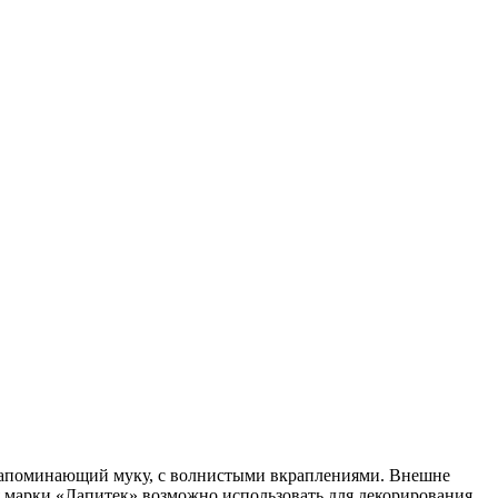
L
апоминающий муку, с волнистыми вкраплениями. Внешне
 марки «Лапитек» возможно использовать для декорирования