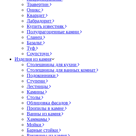
Травертин
Оникс
Кварцит
Лабрадорит
Купить известняк
Полудрагоценные камни
Сланец
Базальт
Туф
Соупстоун
Изделия из камня
Столешницы для кухни
Столешницы для ванных комнат
Подоконники
Ступени
Лестницы
Камины
Столы
Облицовка фасадов
Пропилы в камне
Ванны из камня
Хаммамы
Мойки
Барные стойки
Раковины из камня