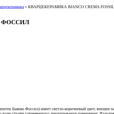
арцекерамика
»
КВАРЦЕКЕРАМИКА BIANCO CREMA FOSSI
А ФОССИЛ
ек Бьянко Фоссил) имеет светло-коричневый цвет, внешне н
ко всем стилям современного декорирования помещения. Изделия