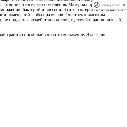
итог отличный интерьер помещения. Материал применим для
Privacy notice
змножению бактерий и плесени. Эти характеристики позволяет
вании помещений любых размеров. Он стоек к высоким
, не поддается воздействию кислот, щелочей и растворителей,
ый гранит, способный снизить скольжение. Эта серия