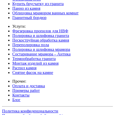
Купить брусчатку из гранита
Панно из камня
Облицовка мрамором ванных комнат
Гранитный бордюр
Услуги:
Фрезеровка пропилов для НВФ
Полировка и шлифовка гранита
Пескоструйная обработка камня
Переполировка пола
Полировка и шлифовка мрамора
Состаривание мрамора – Антика
Термообработка гранита
Монтаж изделий из камня
Распил камня
Снятие фасок на камне
Прочее:
Оплата и доставка
Примеры работ
Контакты
Блог
Политика конфиденциальности