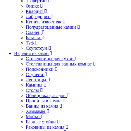
Травертин
Оникс
Кварцит
Лабрадорит
Купить известняк
Полудрагоценные камни
Сланец
Базальт
Туф
Соупстоун
Изделия из камня
Столешницы для кухни
Столешницы для ванных комнат
Подоконники
Ступени
Лестницы
Камины
Столы
Облицовка фасадов
Пропилы в камне
Ванны из камня
Хаммамы
Мойки
Барные стойки
Раковины из камня