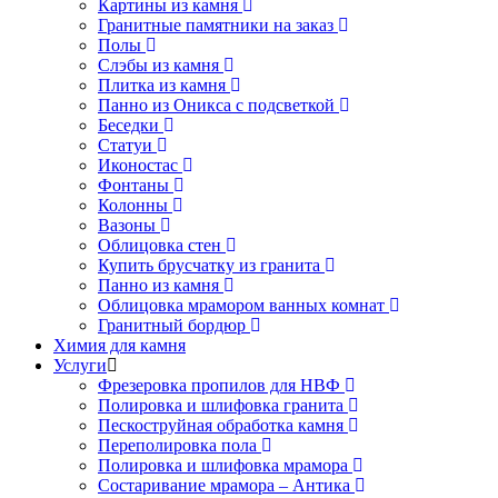
Картины из камня
Гранитные памятники на заказ
Полы
Слэбы из камня
Плитка из камня
Панно из Оникса с подсветкой
Беседки
Статуи
Иконостас
Фонтаны
Колонны
Вазоны
Облицовка стен
Купить брусчатку из гранита
Панно из камня
Облицовка мрамором ванных комнат
Гранитный бордюр
Химия для камня
Услуги
Фрезеровка пропилов для НВФ
Полировка и шлифовка гранита
Пескоструйная обработка камня
Переполировка пола
Полировка и шлифовка мрамора
Состаривание мрамора – Антика