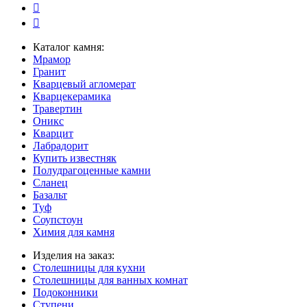
Каталог камня:
Мрамор
Гранит
Кварцевый агломерат
Кварцекерамика
Травертин
Оникс
Кварцит
Лабрадорит
Купить известняк
Полудрагоценные камни
Сланец
Базальт
Туф
Соупстоун
Химия для камня
Изделия на заказ:
Столешницы для кухни
Столешницы для ванных комнат
Подоконники
Ступени