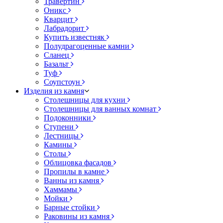
Травертин
Оникс
Кварцит
Лабрадорит
Купить известняк
Полудрагоценные камни
Сланец
Базальт
Туф
Соупстоун
Изделия из камня
Столешницы для кухни
Столешницы для ванных комнат
Подоконники
Ступени
Лестницы
Камины
Столы
Облицовка фасадов
Пропилы в камне
Ванны из камня
Хаммамы
Мойки
Барные стойки
Раковины из камня