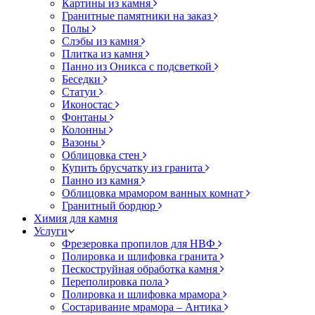
Картины из камня
Гранитные памятники на заказ
Полы
Слэбы из камня
Плитка из камня
Панно из Оникса с подсветкой
Беседки
Статуи
Иконостас
Фонтаны
Колонны
Вазоны
Облицовка стен
Купить брусчатку из гранита
Панно из камня
Облицовка мрамором ванных комнат
Гранитный бордюр
Химия для камня
Услуги
Фрезеровка пропилов для НВФ
Полировка и шлифовка гранита
Пескоструйная обработка камня
Переполировка пола
Полировка и шлифовка мрамора
Состаривание мрамора – Антика