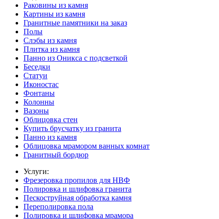
Раковины из камня
Картины из камня
Гранитные памятники на заказ
Полы
Слэбы из камня
Плитка из камня
Панно из Оникса с подсветкой
Беседки
Статуи
Иконостас
Фонтаны
Колонны
Вазоны
Облицовка стен
Купить брусчатку из гранита
Панно из камня
Облицовка мрамором ванных комнат
Гранитный бордюр
Услуги:
Фрезеровка пропилов для НВФ
Полировка и шлифовка гранита
Пескоструйная обработка камня
Переполировка пола
Полировка и шлифовка мрамора