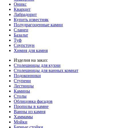
Оникс
Кварцит
Лабрадорит
Купить известняк
Полудрагоценные камни
Сланец
Базальт
Туф
Соупстоун
Химия для камня
Изделия на заказ:
Столешницы для кухни
Столешницы для ванных комнат
Подоконники
Ступени
Лестницы
Камины
Столы
Облицовка фасадов
Пропилы в камне
Ванны из камня
Хаммамы
Мойки
Барные стойки