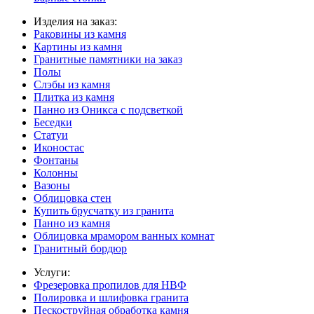
Изделия на заказ:
Раковины из камня
Картины из камня
Гранитные памятники на заказ
Полы
Слэбы из камня
Плитка из камня
Панно из Оникса с подсветкой
Беседки
Статуи
Иконостас
Фонтаны
Колонны
Вазоны
Облицовка стен
Купить брусчатку из гранита
Панно из камня
Облицовка мрамором ванных комнат
Гранитный бордюр
Услуги:
Фрезеровка пропилов для НВФ
Полировка и шлифовка гранита
Пескоструйная обработка камня