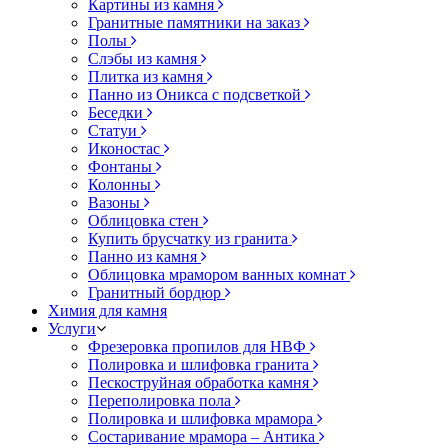
Картины из камня
Гранитные памятники на заказ
Полы
Слэбы из камня
Плитка из камня
Панно из Оникса с подсветкой
Беседки
Статуи
Иконостас
Фонтаны
Колонны
Вазоны
Облицовка стен
Купить брусчатку из гранита
Панно из камня
Облицовка мрамором ванных комнат
Гранитный бордюр
Химия для камня
Услуги
Фрезеровка пропилов для НВФ
Полировка и шлифовка гранита
Пескоструйная обработка камня
Переполировка пола
Полировка и шлифовка мрамора
Состаривание мрамора – Антика