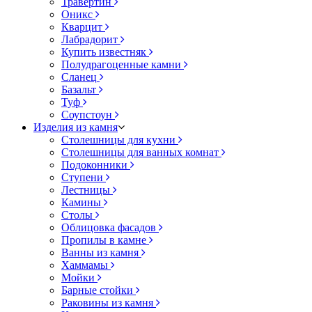
Травертин
Оникс
Кварцит
Лабрадорит
Купить известняк
Полудрагоценные камни
Сланец
Базальт
Туф
Соупстоун
Изделия из камня
Столешницы для кухни
Столешницы для ванных комнат
Подоконники
Ступени
Лестницы
Камины
Столы
Облицовка фасадов
Пропилы в камне
Ванны из камня
Хаммамы
Мойки
Барные стойки
Раковины из камня