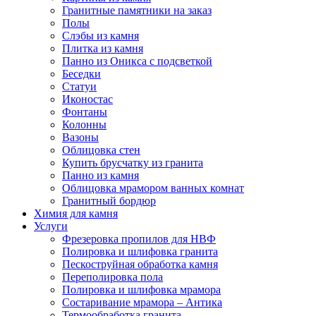
Гранитные памятники на заказ
Полы
Слэбы из камня
Плитка из камня
Панно из Оникса с подсветкой
Беседки
Статуи
Иконостас
Фонтаны
Колонны
Вазоны
Облицовка стен
Купить брусчатку из гранита
Панно из камня
Облицовка мрамором ванных комнат
Гранитный бордюр
Химия для камня
Услуги
Фрезеровка пропилов для НВФ
Полировка и шлифовка гранита
Пескоструйная обработка камня
Переполировка пола
Полировка и шлифовка мрамора
Состаривание мрамора – Антика
Термообработка гранита