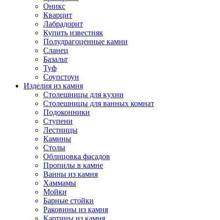
Оникс
Кварцит
Лабрадорит
Купить известняк
Полудрагоценные камни
Сланец
Базальт
Туф
Соупстоун
Изделия из камня
Столешницы для кухни
Столешницы для ванных комнат
Подоконники
Ступени
Лестницы
Камины
Столы
Облицовка фасадов
Пропилы в камне
Ванны из камня
Хаммамы
Мойки
Барные стойки
Раковины из камня
Картины из камня