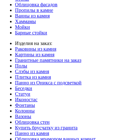
Облицовка фасадов
Пропилы в камне
Ванны из камня
Хаммамы
Мойки
Барные стойки
Изделия на заказ:
Раковины из камня
Картины из камня
Гранитные памятники на заказ
Полы
Слэбы из камня
Плитка из камня
Панно из Оникса с подсветкой
Беседки
Статуи
Иконостас
Фонтаны
Колонны
Вазоны
Облицовка стен
Купить брусчатку из гранита
Панно из камня
Облицовка мрамором ванных комнат