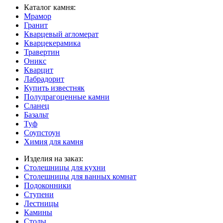
Каталог камня:
Мрамор
Гранит
Кварцевый агломерат
Кварцекерамика
Травертин
Оникс
Кварцит
Лабрадорит
Купить известняк
Полудрагоценные камни
Сланец
Базальт
Туф
Соупстоун
Химия для камня
Изделия на заказ:
Столешницы для кухни
Столешницы для ванных комнат
Подоконники
Ступени
Лестницы
Камины
Столы