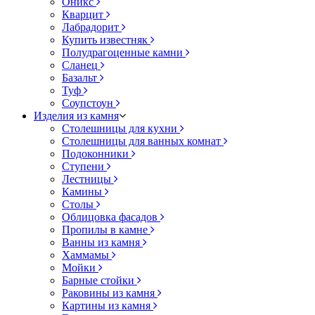
Оникс
Кварцит
Лабрадорит
Купить известняк
Полудрагоценные камни
Сланец
Базальт
Туф
Соупстоун
Изделия из камня
Столешницы для кухни
Столешницы для ванных комнат
Подоконники
Ступени
Лестницы
Камины
Столы
Облицовка фасадов
Пропилы в камне
Ванны из камня
Хаммамы
Мойки
Барные стойки
Раковины из камня
Картины из камня