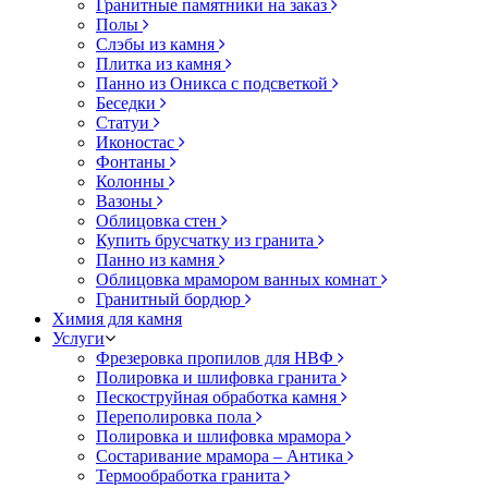
Гранитные памятники на заказ
Полы
Слэбы из камня
Плитка из камня
Панно из Оникса с подсветкой
Беседки
Статуи
Иконостас
Фонтаны
Колонны
Вазоны
Облицовка стен
Купить брусчатку из гранита
Панно из камня
Облицовка мрамором ванных комнат
Гранитный бордюр
Химия для камня
Услуги
Фрезеровка пропилов для НВФ
Полировка и шлифовка гранита
Пескоструйная обработка камня
Переполировка пола
Полировка и шлифовка мрамора
Состаривание мрамора – Антика
Термообработка гранита