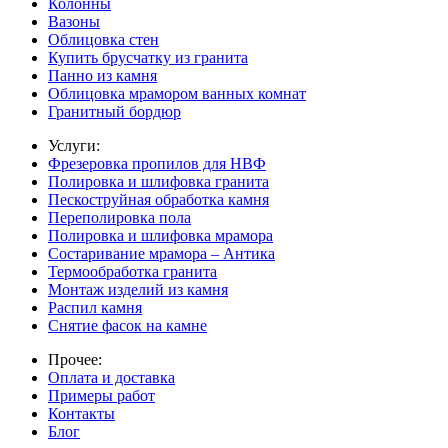
Колонны
Вазоны
Облицовка стен
Купить брусчатку из гранита
Панно из камня
Облицовка мрамором ванных комнат
Гранитный бордюр
Услуги:
Фрезеровка пропилов для НВФ
Полировка и шлифовка гранита
Пескоструйная обработка камня
Переполировка пола
Полировка и шлифовка мрамора
Состаривание мрамора – Антика
Термообработка гранита
Монтаж изделий из камня
Распил камня
Снятие фасок на камне
Прочее:
Оплата и доставка
Примеры работ
Контакты
Блог