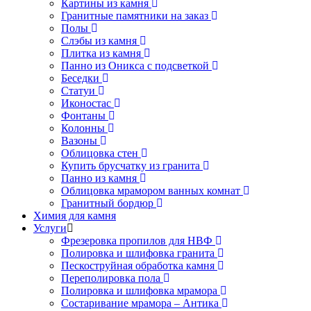
Картины из камня
Гранитные памятники на заказ
Полы
Слэбы из камня
Плитка из камня
Панно из Оникса с подсветкой
Беседки
Статуи
Иконостас
Фонтаны
Колонны
Вазоны
Облицовка стен
Купить брусчатку из гранита
Панно из камня
Облицовка мрамором ванных комнат
Гранитный бордюр
Химия для камня
Услуги
Фрезеровка пропилов для НВФ
Полировка и шлифовка гранита
Пескоструйная обработка камня
Переполировка пола
Полировка и шлифовка мрамора
Состаривание мрамора – Антика