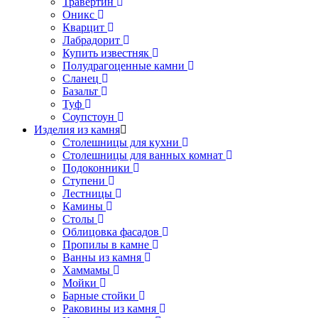
Травертин
Оникс
Кварцит
Лабрадорит
Купить известняк
Полудрагоценные камни
Сланец
Базальт
Туф
Соупстоун
Изделия из камня
Столешницы для кухни
Столешницы для ванных комнат
Подоконники
Ступени
Лестницы
Камины
Столы
Облицовка фасадов
Пропилы в камне
Ванны из камня
Хаммамы
Мойки
Барные стойки
Раковины из камня