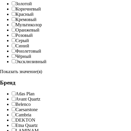
Золотой
Коричневый
Красный
Кремовый
Мультиколор
Оранжевый
Розовый
Серый
Синий
Фиолетовый
Чёрный
Эксклюзивный
Показать значение(я)
Бренд
Atlas Plan
Avant Quartz
Belenco
Caesarstone
Cambria
DEKTON
Etna Quartz
LAMINAM