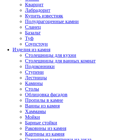
Кварцит
Лабрадорит
Купить известняк
Полудрагоценные камни
Сланец
Базальт
Туф
Соупстоун
Изделия из камня
Столешницы для кухни
Столешницы для ванных комнат
Подоконники
Ступени
Лестницы
Камины
Столы
Облицовка фасадов
Пропилы в камне
Ванны из камня
Хаммамы
Мойки
Барные стойки
Раковины из камня
Картины из камня
Гранитные памятники на заказ