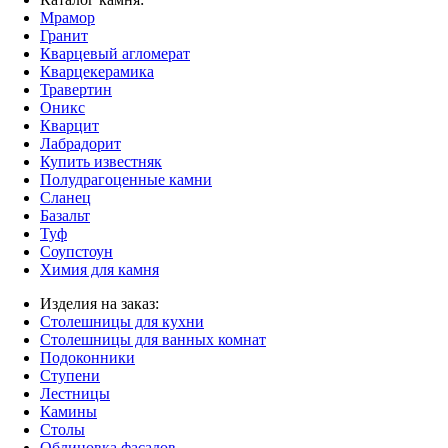
Мрамор
Гранит
Кварцевый агломерат
Кварцекерамика
Травертин
Оникс
Кварцит
Лабрадорит
Купить известняк
Полудрагоценные камни
Сланец
Базальт
Туф
Соупстоун
Химия для камня
Изделия на заказ:
Столешницы для кухни
Столешницы для ванных комнат
Подоконники
Ступени
Лестницы
Камины
Столы
Облицовка фасадов