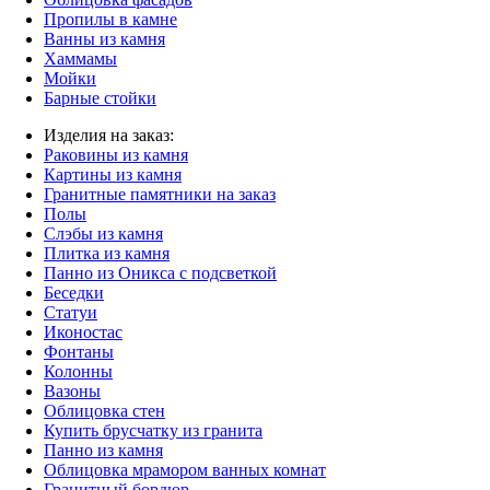
Пропилы в камне
Ванны из камня
Хаммамы
Мойки
Барные стойки
Изделия на заказ:
Раковины из камня
Картины из камня
Гранитные памятники на заказ
Полы
Слэбы из камня
Плитка из камня
Панно из Оникса с подсветкой
Беседки
Статуи
Иконостас
Фонтаны
Колонны
Вазоны
Облицовка стен
Купить брусчатку из гранита
Панно из камня
Облицовка мрамором ванных комнат
Гранитный бордюр