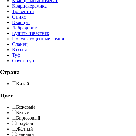
Кварцевый агломерат
Кварцекерамика
Травертин
Оникс
Кварцит
Лабрадорит
Купить известняк
Полудрагоценные камни
Сланец
Базальт
Туф
Соупстоун
Страна
Китай
Цвет
Бежевый
Белый
Бирюзовый
Голубой
Жёлтый
Зелёный