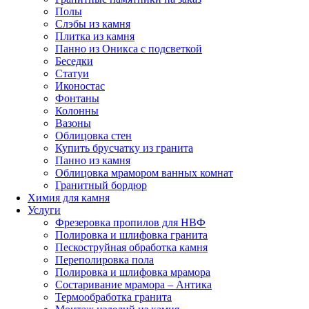
Полы
Слэбы из камня
Плитка из камня
Панно из Оникса с подсветкой
Беседки
Статуи
Иконостас
Фонтаны
Колонны
Вазоны
Облицовка стен
Купить брусчатку из гранита
Панно из камня
Облицовка мрамором ванных комнат
Гранитный бордюр
Химия для камня
Услуги
Фрезеровка пропилов для НВФ
Полировка и шлифовка гранита
Пескоструйная обработка камня
Переполировка пола
Полировка и шлифовка мрамора
Состаривание мрамора – Антика
Термообработка гранита