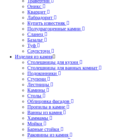
Травертин
Оникс
Кварцит
Лабрадорит
Купить известняк
Полудрагоценные камни
Сланец
Базальт
Туф
Соупстоун
Изделия из камня
Столешницы для кухни
Столешницы для ванных комнат
Подоконники
Ступени
Лестницы
Камины
Столы
Облицовка фасадов
Пропилы в камне
Ванны из камня
Хаммамы
Мойки
Барные стойки
Раковины из камня