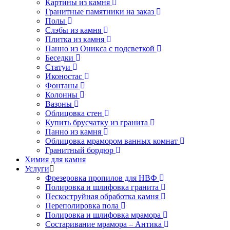
Картины из камня
Гранитные памятники на заказ
Полы
Слэбы из камня
Плитка из камня
Панно из Оникса с подсветкой
Беседки
Статуи
Иконостас
Фонтаны
Колонны
Вазоны
Облицовка стен
Купить брусчатку из гранита
Панно из камня
Облицовка мрамором ванных комнат
Гранитный бордюр
Химия для камня
Услуги
Фрезеровка пропилов для НВФ
Полировка и шлифовка гранита
Пескоструйная обработка камня
Переполировка пола
Полировка и шлифовка мрамора
Состаривание мрамора – Антика