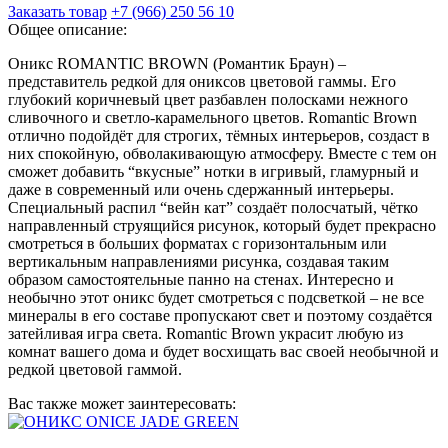
Заказать товар
+7 (966) 250 56 10
Общее описание:
Оникс ROMANTIC BROWN (Романтик Браун) –
представитель редкой для ониксов цветовой гаммы. Его
глубокий коричневый цвет разбавлен полосками нежного
сливочного и светло-карамельного цветов. Romantic Brown
отлично подойдёт для строгих, тёмных интерьеров, создаст в
них спокойную, обволакивающую атмосферу. Вместе с тем он
сможет добавить “вкусные” нотки в игривый, гламурный и
даже в современный или очень сдержанный интерьеры.
Специальный распил “вейн кат” создаёт полосчатый, чётко
направленный струящийся рисунок, который будет прекрасно
смотреться в больших форматах с горизонтальным или
вертикальным направлениями рисунка, создавая таким
образом самостоятельные панно на стенах. Интересно и
необычно этот оникс будет смотреться с подсветкой – не все
минералы в его составе пропускают свет и поэтому создаётся
затейливая игра света. Romantic Brown украсит любую из
комнат вашего дома и будет восхищать вас своей необычной и
редкой цветовой гаммой.
Вас также может заинтересовать: