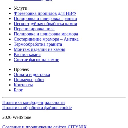
Услуги:
Фрезеровка пропилов для НВФ
Полировка и шлифовка гранита
Пескоструйная обработка камня
Переполировка пола
Полировка и шлифовка мрамора
Состаривание мрамора – Антика
Термообработка гранита
Монтаж изделий из камня
Распил камня
Снятие фасок на камне
Прочее:
Оплата и доставка
Примеры работ
Контакты
Блог
Политика конфиденциальности
Политика обработки файлов cookie
2026 WellStone
Создание и продвижение сайтов CITYNIX