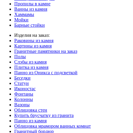
Пропилы в камне
Ванны из камня
Хаммамы
Мойки
Барные стойки
Изделия на заказ:
Раковины из камня
Картины из камня
Гранитные памятники на заказ
Полы
Слэбы из камня
Плитка из камня
Панно из Оникса с подсветкой
Беседки
Статуи
Иконостас
Фонтаны
Колонны
Вазоны
Облицовка стен
Купить брусчатку из гранита
Панно из камня
Облицовка мрамором ванных комнат
Гранитный бордюр