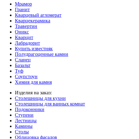
Мрамор
Гранит
Кварцевый агломерат
Кварцекерамика
Травертин
Оникс
Кварцит
Лабрадорит
Купить известняк
Полудрагоценные камни
Сланец
Базальт
Туф
Соупстоун
Химия для камня
Изделия на заказ:
Столешницы для кухни
Столешницы для ванных комнат
Подоконники
Ступени
Лестницы
Камины
Столы
Облицовка фасадов