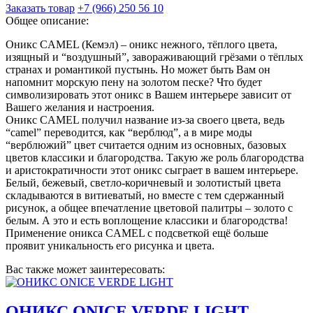
Заказать товар
+7 (966) 250 56 10
Общее описание:
Оникс CAMEL (Кемэл) – оникс нежного, тёплого цвета,
изящный и “воздушный”, завораживающий грёзами о тёплых
странах и романтикой пустынь. Но может быть Вам он
напомнит морскую пену на золотом песке? Что будет
символизировать этот оникс в Вашем интерьере зависит от
Вашего желания и настроения.
Оникс CAMEL получил название из-за своего цвета, ведь
“camel” переводится, как “верблюд”, а в мире моды
“верблюжий” цвет считается одним из основных, базовых
цветов классики и благородства. Такую же роль благородства
и аристократичности этот оникс сыграет в вашем интерьере.
Белый, бежевый, светло-коричневый и золотистый цвета
складываются в витиеватый, но вместе с тем сдержанный
рисунок, а общее впечатление цветовой палитры – золото с
белым. А это и есть воплощение классики и благородства!
Применение оникса CAMEL с подсветкой ещё больше
проявит уникальность его рисунка и цвета.
Вас также может заинтересовать:
ОНИКС ONICE VERDE LIGHT