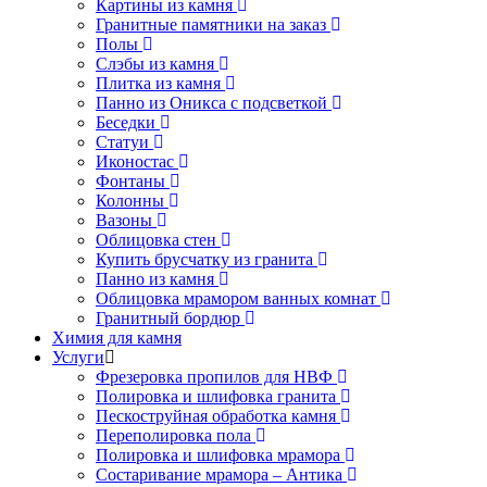
Картины из камня
Гранитные памятники на заказ
Полы
Слэбы из камня
Плитка из камня
Панно из Оникса с подсветкой
Беседки
Статуи
Иконостас
Фонтаны
Колонны
Вазоны
Облицовка стен
Купить брусчатку из гранита
Панно из камня
Облицовка мрамором ванных комнат
Гранитный бордюр
Химия для камня
Услуги
Фрезеровка пропилов для НВФ
Полировка и шлифовка гранита
Пескоструйная обработка камня
Переполировка пола
Полировка и шлифовка мрамора
Состаривание мрамора – Антика