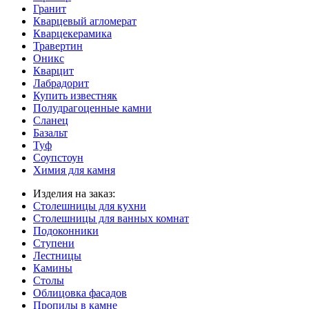
Гранит
Кварцевый агломерат
Кварцекерамика
Травертин
Оникс
Кварцит
Лабрадорит
Купить известняк
Полудрагоценные камни
Сланец
Базальт
Туф
Соупстоун
Химия для камня
Изделия на заказ:
Столешницы для кухни
Столешницы для ванных комнат
Подоконники
Ступени
Лестницы
Камины
Столы
Облицовка фасадов
Пропилы в камне