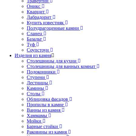
Травертин
Оникс
Кварцит
Лабрадорит
Купить известняк
Полудрагоценные камни
Сланец
Базальт
Туф
Соупстоун
Изделия из камня
Столешницы для кухни
Столешницы для ванных комнат
Подоконники
Ступени
Лестницы
Камины
Столы
Облицовка фасадов
Пропилы в камне
Ванны из камня
Хаммамы
Мойки
Барные стойки
Раковины из камня