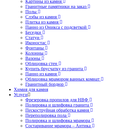
Картины из камня
Гранитные памятники на заказ
Полы
Слэбы из камня
Плитка из камня
Панно из Оникса с подсветкой
Беседки
Статуи
Иконостас
Фонтаны
Колонны
Вазоны
Облицовка стен
Купить брусчатку из гранита
Панно из камня
Облицовка мрамором ванных комнат
Гранитный бордюр
Химия для камня
Услуги
Фрезеровка пропилов для НВФ
Полировка и шлифовка гранита
Пескоструйная обработка камня
Переполировка пола
Полировка и шлифовка мрамора
Состаривание мрамора – Антика