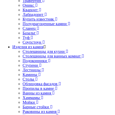
Травертин
Оникс
Кварцит
Лабрадорит
Купить известняк
Полудрагоценные камни
Сланец
Базальт
Туф
Соупстоун
Изделия из камня
Столешницы для кухни
Столешницы для ванных комнат
Подоконники
Ступени
Лестницы
Камины
Столы
Облицовка фасадов
Пропилы в камне
Ванны из камня
Хаммамы
Мойки
Барные стойки
Раковины из камня