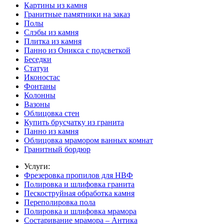
Картины из камня
Гранитные памятники на заказ
Полы
Слэбы из камня
Плитка из камня
Панно из Оникса с подсветкой
Беседки
Статуи
Иконостас
Фонтаны
Колонны
Вазоны
Облицовка стен
Купить брусчатку из гранита
Панно из камня
Облицовка мрамором ванных комнат
Гранитный бордюр
Услуги:
Фрезеровка пропилов для НВФ
Полировка и шлифовка гранита
Пескоструйная обработка камня
Переполировка пола
Полировка и шлифовка мрамора
Состаривание мрамора – Антика