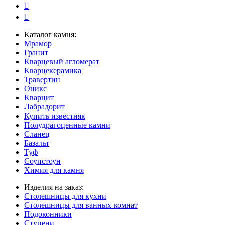
Каталог камня:
Мрамор
Гранит
Кварцевый агломерат
Кварцекерамика
Травертин
Оникс
Кварцит
Лабрадорит
Купить известняк
Полудрагоценные камни
Сланец
Базальт
Туф
Соупстоун
Химия для камня
Изделия на заказ:
Столешницы для кухни
Столешницы для ванных комнат
Подоконники
Ступени