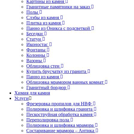
Картины из камня
Гранитные памятники на заказ
Полы
Слэбы из камня
Плитка из камня
Панно из Оникса с подсветкой
Беседки
Статуи
Иконостас
Фонтаны
Колонны
Вазоны
Облицовка стен
Купить брусчатку из гранита
Панно из камня
Облицовка мрамором ванных комнат
Гранитный бордюр
Химия для камня
Услуги
Фрезеровка пропилов для НВФ
Полировка и шлифовка гранита
Пескоструйная обработка камня
Переполировка пола
Полировка и шлифовка мрамора
Состаривание мрамора – Антика