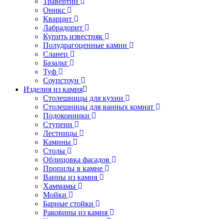
Травертин
Оникс
Кварцит
Лабрадорит
Купить известняк
Полудрагоценные камни
Сланец
Базальт
Туф
Соупстоун
Изделия из камня
Столешницы для кухни
Столешницы для ванных комнат
Подоконники
Ступени
Лестницы
Камины
Столы
Облицовка фасадов
Пропилы в камне
Ванны из камня
Хаммамы
Мойки
Барные стойки
Раковины из камня