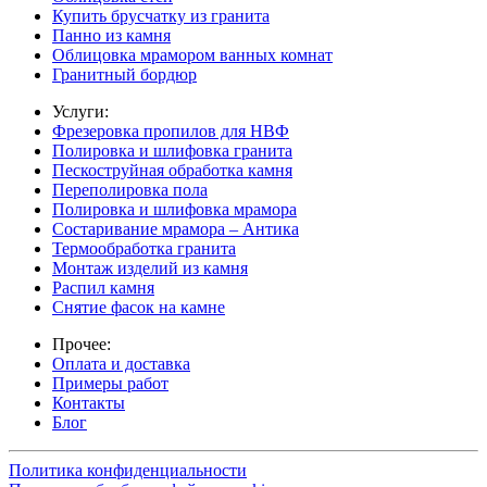
Купить брусчатку из гранита
Панно из камня
Облицовка мрамором ванных комнат
Гранитный бордюр
Услуги:
Фрезеровка пропилов для НВФ
Полировка и шлифовка гранита
Пескоструйная обработка камня
Переполировка пола
Полировка и шлифовка мрамора
Состаривание мрамора – Антика
Термообработка гранита
Монтаж изделий из камня
Распил камня
Снятие фасок на камне
Прочее:
Оплата и доставка
Примеры работ
Контакты
Блог
Политика конфиденциальности