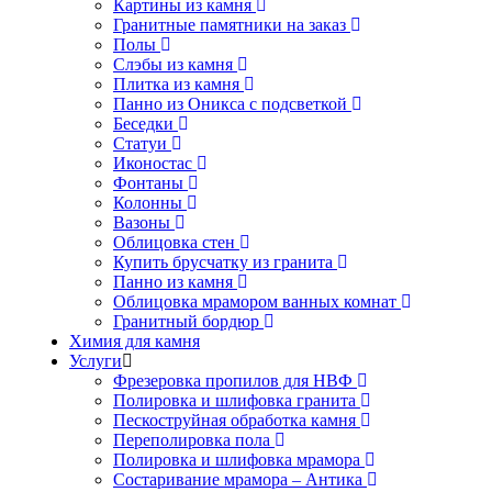
Картины из камня
Гранитные памятники на заказ
Полы
Слэбы из камня
Плитка из камня
Панно из Оникса с подсветкой
Беседки
Статуи
Иконостас
Фонтаны
Колонны
Вазоны
Облицовка стен
Купить брусчатку из гранита
Панно из камня
Облицовка мрамором ванных комнат
Гранитный бордюр
Химия для камня
Услуги
Фрезеровка пропилов для НВФ
Полировка и шлифовка гранита
Пескоструйная обработка камня
Переполировка пола
Полировка и шлифовка мрамора
Состаривание мрамора – Антика