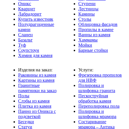
Оникс
Ступени
Кварцит
Лестницы
Лабрадорит
Камины
Купить известняк
Столы
Полудрагоценные
Облицовка фасадов
камни
Пропилы в камне
Сланец
Ванны из камня
Базальт
Хаммамы
Туф
Мойки
Соупстоун
Барные стойки
Химия для камня
Изделия на заказ:
Услуги:
Раковины из камня
Фрезеровка пропилов
Картины из камня
для НВФ
Гранитные
Полировка и
памятники на заказ
шлифовка гранита
Полы
Пескоструйная
Слэбы из камня
обработка камня
Плитка из камня
Переполировка пола
Панно из Оникса с
Полировка и
подсветкой
шлифовка мрамора
Беседки
Состаривание
Статуи
мрамора – Антика