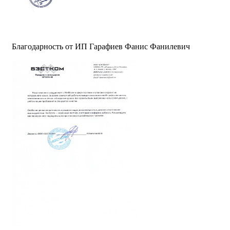
Благодарность от ИП Гарафиев Фанис Фанилевич