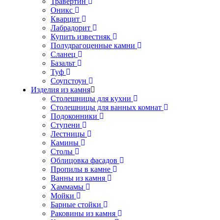
Травертин
Оникс
Кварцит
Лабрадорит
Купить известняк
Полудрагоценные камни
Сланец
Базальт
Туф
Соупстоун
Изделия из камня
Столешницы для кухни
Столешницы для ванных комнат
Подоконники
Ступени
Лестницы
Камины
Столы
Облицовка фасадов
Пропилы в камне
Ванны из камня
Хаммамы
Мойки
Барные стойки
Раковины из камня