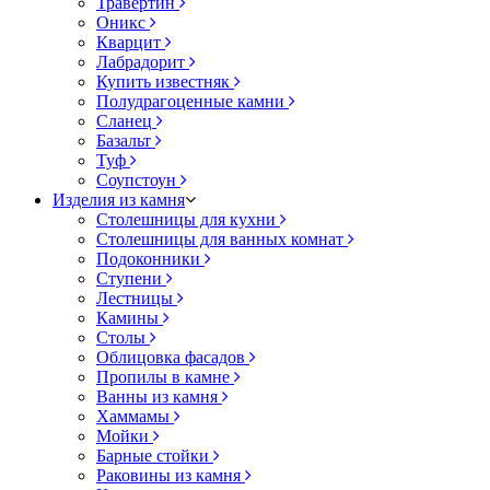
Травертин
Оникс
Кварцит
Лабрадорит
Купить известняк
Полудрагоценные камни
Сланец
Базальт
Туф
Соупстоун
Изделия из камня
Столешницы для кухни
Столешницы для ванных комнат
Подоконники
Ступени
Лестницы
Камины
Столы
Облицовка фасадов
Пропилы в камне
Ванны из камня
Хаммамы
Мойки
Барные стойки
Раковины из камня