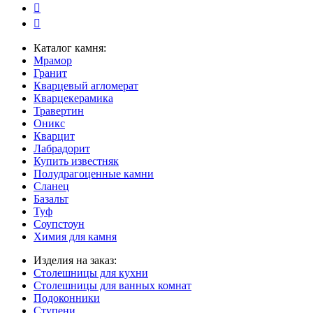
Каталог камня:
Мрамор
Гранит
Кварцевый агломерат
Кварцекерамика
Травертин
Оникс
Кварцит
Лабрадорит
Купить известняк
Полудрагоценные камни
Сланец
Базальт
Туф
Соупстоун
Химия для камня
Изделия на заказ:
Столешницы для кухни
Столешницы для ванных комнат
Подоконники
Ступени