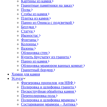
Картины из камня
Гранитные памятники на заказ
Полы
Слэбы из камня
Плитка из камня
Панно из Оникса с подсветкой
Беседки
Статуи
Иконостас
Фонтаны
Колонны
Вазоны
Облицовка стен
Купить брусчатку из гранита
Панно из камня
Облицовка мрамором ванных комнат
Гранитный бордюр
Химия для камня
Услуги
Фрезеровка пропилов для НВФ
Полировка и шлифовка гранита
Пескоструйная обработка камня
Переполировка пола
Полировка и шлифовка мрамора
Состаривание мрамора – Антика