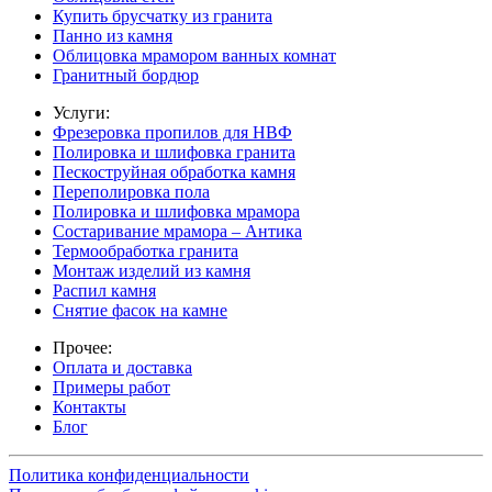
Купить брусчатку из гранита
Панно из камня
Облицовка мрамором ванных комнат
Гранитный бордюр
Услуги:
Фрезеровка пропилов для НВФ
Полировка и шлифовка гранита
Пескоструйная обработка камня
Переполировка пола
Полировка и шлифовка мрамора
Состаривание мрамора – Антика
Термообработка гранита
Монтаж изделий из камня
Распил камня
Снятие фасок на камне
Прочее:
Оплата и доставка
Примеры работ
Контакты
Блог
Политика конфиденциальности