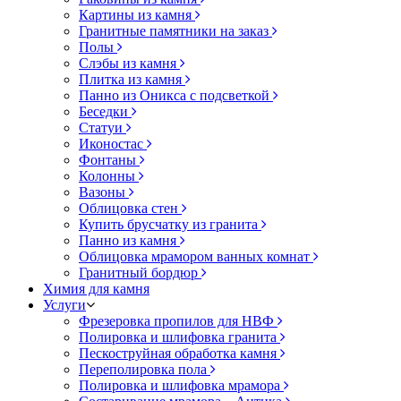
Картины из камня
Гранитные памятники на заказ
Полы
Слэбы из камня
Плитка из камня
Панно из Оникса с подсветкой
Беседки
Статуи
Иконостас
Фонтаны
Колонны
Вазоны
Облицовка стен
Купить брусчатку из гранита
Панно из камня
Облицовка мрамором ванных комнат
Гранитный бордюр
Химия для камня
Услуги
Фрезеровка пропилов для НВФ
Полировка и шлифовка гранита
Пескоструйная обработка камня
Переполировка пола
Полировка и шлифовка мрамора