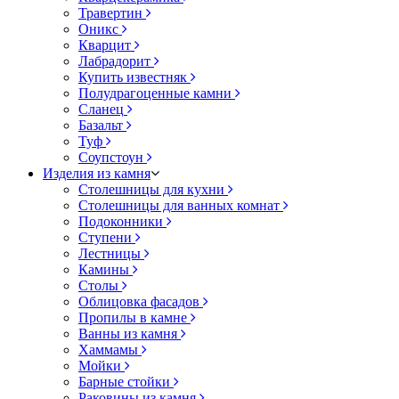
Травертин
Оникс
Кварцит
Лабрадорит
Купить известняк
Полудрагоценные камни
Сланец
Базальт
Туф
Соупстоун
Изделия из камня
Столешницы для кухни
Столешницы для ванных комнат
Подоконники
Ступени
Лестницы
Камины
Столы
Облицовка фасадов
Пропилы в камне
Ванны из камня
Хаммамы
Мойки
Барные стойки
Раковины из камня