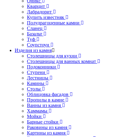
Оникс
Кварцит
Лабрадорит
Купить известняк
Полудрагоценные камни
Сланец
Базальт
Туф
Соупстоун
Изделия из камня
Столешницы для кухни
Столешницы для ванных комнат
Подоконники
Ступени
Лестницы
Камины
Столы
Облицовка фасадов
Пропилы в камне
Ванны из камня
Хаммамы
Мойки
Барные стойки
Раковины из камня
Картины из камня