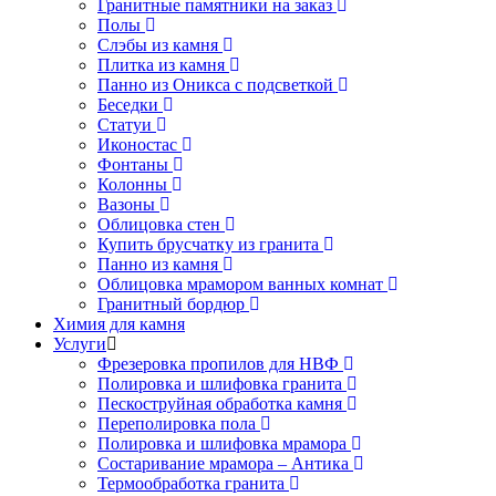
Гранитные памятники на заказ
Полы
Слэбы из камня
Плитка из камня
Панно из Оникса с подсветкой
Беседки
Статуи
Иконостас
Фонтаны
Колонны
Вазоны
Облицовка стен
Купить брусчатку из гранита
Панно из камня
Облицовка мрамором ванных комнат
Гранитный бордюр
Химия для камня
Услуги
Фрезеровка пропилов для НВФ
Полировка и шлифовка гранита
Пескоструйная обработка камня
Переполировка пола
Полировка и шлифовка мрамора
Состаривание мрамора – Антика
Термообработка гранита