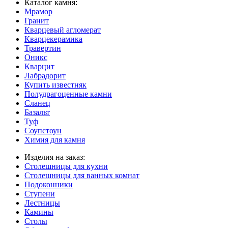
Каталог камня:
Мрамор
Гранит
Кварцевый агломерат
Кварцекерамика
Травертин
Оникс
Кварцит
Лабрадорит
Купить известняк
Полудрагоценные камни
Сланец
Базальт
Туф
Соупстоун
Химия для камня
Изделия на заказ:
Столешницы для кухни
Столешницы для ванных комнат
Подоконники
Ступени
Лестницы
Камины
Столы