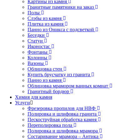
Картины из камня
Гранитные памятники на заказ
Полы
Слэбы из камня
Плитка из камня
Панно из Оникса с подсветкой
Беседки
Статуи
Иконостас
Фонтаны
Колонны
Вазоны
Облицовка стен
Купить брусчатку из гранита
Панно из камня
Облицовка мрамором ванных комнат
Гранитный бордюр
Химия для камня
Услуги
Фрезеровка пропилов для НВФ
Полировка и шлифовка гранита
Пескоструйная обработка камня
Переполировка пола
Полировка и шлифовка мрамора
Состаривание мрамора – Антика