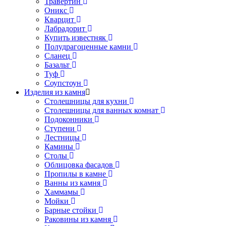
Травертин
Оникс
Кварцит
Лабрадорит
Купить известняк
Полудрагоценные камни
Сланец
Базальт
Туф
Соупстоун
Изделия из камня
Столешницы для кухни
Столешницы для ванных комнат
Подоконники
Ступени
Лестницы
Камины
Столы
Облицовка фасадов
Пропилы в камне
Ванны из камня
Хаммамы
Мойки
Барные стойки
Раковины из камня