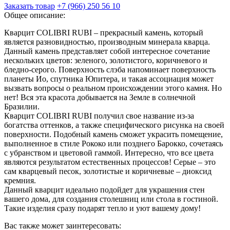
Заказать товар
+7 (966) 250 56 10
Общее описание:
Кварцит COLIBRI RUBI – прекрасный камень, который
является разновидностью, производным минерала кварца.
Данный камень представляет собой интересное сочетание
нескольких цветов: зеленого, золотистого, коричневого и
бледно-серого. Поверхность слэба напоминает поверхность
планеты Ио, спутника Юпитера, и такая ассоциация может
вызвать вопросы о реальном происхождении этого камня. Но
нет! Вся эта красота добывается на Земле в солнечной
Бразилии.
Кварцит COLIBRI RUBI получил свое название из-за
богатства оттенков, а также специфического рисунка на своей
поверхности. Подобный камень сможет украсить помещение,
выполненное в стиле Рококо или позднего Барокко, сочетаясь
с убранством и цветовой гаммой. Интересно, что все цвета
являются результатом естественных процессов! Серые – это
сам кварцевый песок, золотистые и коричневые – диоксид
кремния.
Данный кварцит идеально подойдет для украшения стен
вашего дома, для создания столешниц или стола в гостиной.
Такие изделия сразу подарят тепло и уют вашему дому!
Вас также может заинтересовать: