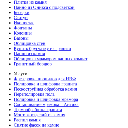
Плитка из камня
Панно из Оникса с подсветкой
Беседки
Статуи
Иконостас
Фонтаны
Колонны
Вазоны
Облицовка стен
Купить брусчатку из гранита
Панно из камня
Облицовка мрамором ванных комнат
Гранитный бордюр
Услуги:
Фрезеровка пропилов для НВФ
Полировка и шлифовка гранита
Пескоструйная обработка камня
Переполировка пола
Полировка и шлифовка мрамора
Состаривание мрамора – Антика
Термообработка гранита
Монтаж изделий из камня
Распил камня
Снятие фасок на камне