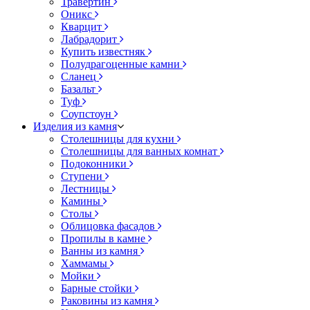
Травертин
Оникс
Кварцит
Лабрадорит
Купить известняк
Полудрагоценные камни
Сланец
Базальт
Туф
Соупстоун
Изделия из камня
Столешницы для кухни
Столешницы для ванных комнат
Подоконники
Ступени
Лестницы
Камины
Столы
Облицовка фасадов
Пропилы в камне
Ванны из камня
Хаммамы
Мойки
Барные стойки
Раковины из камня