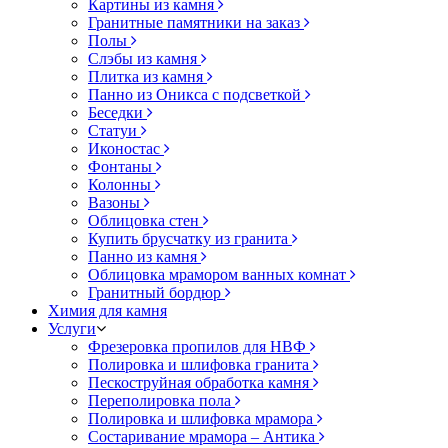
Картины из камня
Гранитные памятники на заказ
Полы
Слэбы из камня
Плитка из камня
Панно из Оникса с подсветкой
Беседки
Статуи
Иконостас
Фонтаны
Колонны
Вазоны
Облицовка стен
Купить брусчатку из гранита
Панно из камня
Облицовка мрамором ванных комнат
Гранитный бордюр
Химия для камня
Услуги
Фрезеровка пропилов для НВФ
Полировка и шлифовка гранита
Пескоструйная обработка камня
Переполировка пола
Полировка и шлифовка мрамора
Состаривание мрамора – Антика