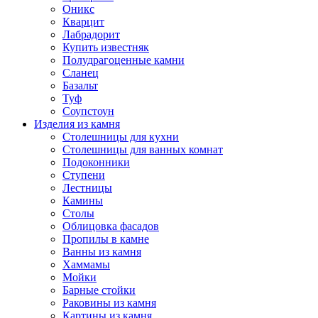
Оникс
Кварцит
Лабрадорит
Купить известняк
Полудрагоценные камни
Сланец
Базальт
Туф
Соупстоун
Изделия из камня
Столешницы для кухни
Столешницы для ванных комнат
Подоконники
Ступени
Лестницы
Камины
Столы
Облицовка фасадов
Пропилы в камне
Ванны из камня
Хаммамы
Мойки
Барные стойки
Раковины из камня
Картины из камня