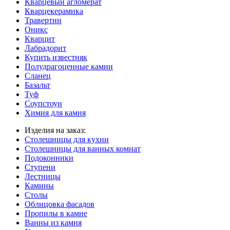
Кварцевый агломерат
Кварцекерамика
Травертин
Оникс
Кварцит
Лабрадорит
Купить известняк
Полудрагоценные камни
Сланец
Базальт
Туф
Соупстоун
Химия для камня
Изделия на заказ:
Столешницы для кухни
Столешницы для ванных комнат
Подоконники
Ступени
Лестницы
Камины
Столы
Облицовка фасадов
Пропилы в камне
Ванны из камня