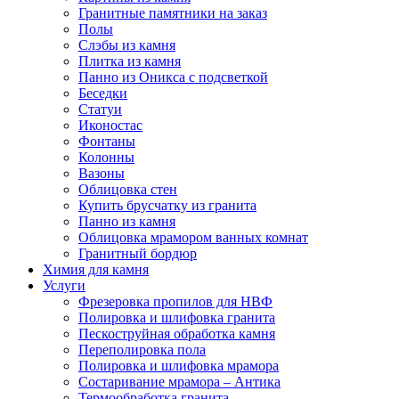
Гранитные памятники на заказ
Полы
Слэбы из камня
Плитка из камня
Панно из Оникса с подсветкой
Беседки
Статуи
Иконостас
Фонтаны
Колонны
Вазоны
Облицовка стен
Купить брусчатку из гранита
Панно из камня
Облицовка мрамором ванных комнат
Гранитный бордюр
Химия для камня
Услуги
Фрезеровка пропилов для НВФ
Полировка и шлифовка гранита
Пескоструйная обработка камня
Переполировка пола
Полировка и шлифовка мрамора
Состаривание мрамора – Антика
Термообработка гранита