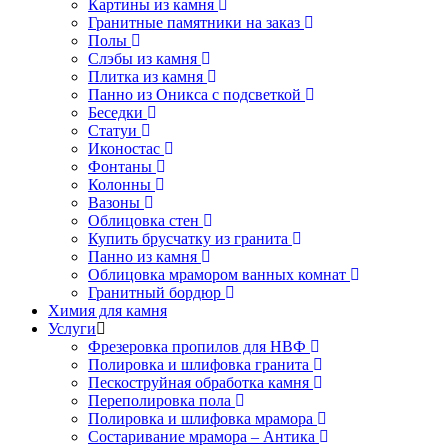
Картины из камня
Гранитные памятники на заказ
Полы
Слэбы из камня
Плитка из камня
Панно из Оникса с подсветкой
Беседки
Статуи
Иконостас
Фонтаны
Колонны
Вазоны
Облицовка стен
Купить брусчатку из гранита
Панно из камня
Облицовка мрамором ванных комнат
Гранитный бордюр
Химия для камня
Услуги
Фрезеровка пропилов для НВФ
Полировка и шлифовка гранита
Пескоструйная обработка камня
Переполировка пола
Полировка и шлифовка мрамора
Состаривание мрамора – Антика