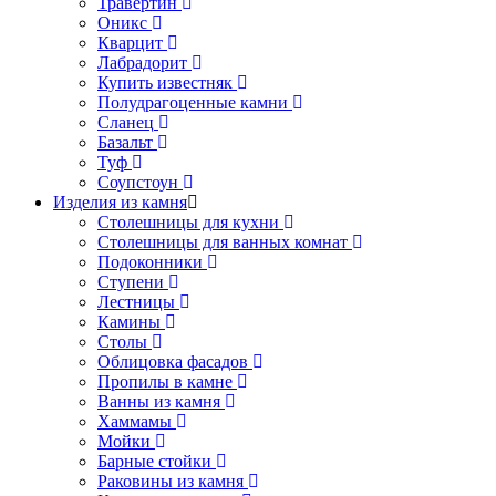
Травертин
Оникс
Кварцит
Лабрадорит
Купить известняк
Полудрагоценные камни
Сланец
Базальт
Туф
Соупстоун
Изделия из камня
Столешницы для кухни
Столешницы для ванных комнат
Подоконники
Ступени
Лестницы
Камины
Столы
Облицовка фасадов
Пропилы в камне
Ванны из камня
Хаммамы
Мойки
Барные стойки
Раковины из камня