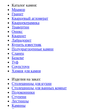
Каталог камня:
Мрамор
Гранит
Кварцевый агломерат
Кварцекерамика
Травертин
Оникс
Кварцит
Лабрадорит
Купить известняк
Полудрагоценные камни
Сланец
Базальт
Туф
Соупстоун
Химия для камня
Изделия на заказ:
Столешницы для кухни
Столешницы для ванных комнат
Подоконники
Ступени
Лестницы
Камины