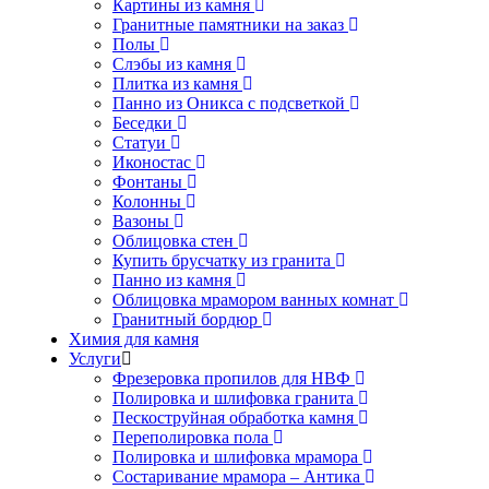
Картины из камня
Гранитные памятники на заказ
Полы
Слэбы из камня
Плитка из камня
Панно из Оникса с подсветкой
Беседки
Статуи
Иконостас
Фонтаны
Колонны
Вазоны
Облицовка стен
Купить брусчатку из гранита
Панно из камня
Облицовка мрамором ванных комнат
Гранитный бордюр
Химия для камня
Услуги
Фрезеровка пропилов для НВФ
Полировка и шлифовка гранита
Пескоструйная обработка камня
Переполировка пола
Полировка и шлифовка мрамора
Состаривание мрамора – Антика