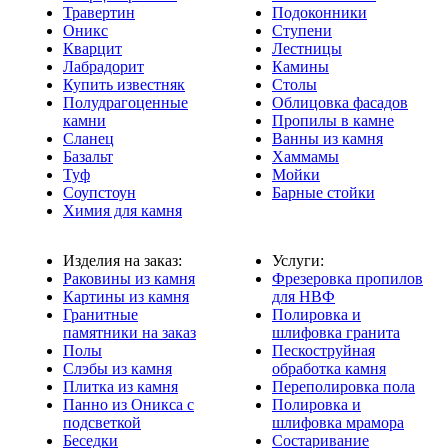
Травертин
Подоконники
Оникс
Ступени
Кварцит
Лестницы
Лабрадорит
Камины
Купить известняк
Столы
Полудрагоценные
Облицовка фасадов
камни
Пропилы в камне
Сланец
Ванны из камня
Базальт
Хаммамы
Туф
Мойки
Соупстоун
Барные стойки
Химия для камня
Изделия на заказ:
Услуги:
Раковины из камня
Фрезеровка пропилов
Картины из камня
для НВФ
Гранитные
Полировка и
памятники на заказ
шлифовка гранита
Полы
Пескоструйная
Слэбы из камня
обработка камня
Плитка из камня
Переполировка пола
Панно из Оникса с
Полировка и
подсветкой
шлифовка мрамора
Беседки
Состаривание