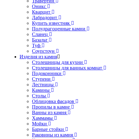
Травертин
Оникс
Кварцит
Лабрадорит
Купить известняк
Полудрагоценные камни
Сланец
Базальт
Туф
Соупстоун
Изделия из камня
Столешницы для кухни
Столешницы для ванных комнат
Подоконники
Ступени
Лестницы
Камины
Столы
Облицовка фасадов
Пропилы в камне
Ванны из камня
Хаммамы
Мойки
Барные стойки
Раковины из камня