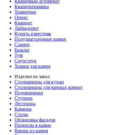
Кварцевый агломерат
Кварцекерамика
Травертин
Оникс
Кварцит
Лабрадорит
Купить известняк
Полудрагоценные камни
Сланец
Базальт
Туф
Соупстоун
Химия для камня
Изделия на заказ:
Столешницы для кухни
Столешницы для ванных комнат
Подоконники
Ступени
Лестницы
Камины
Столы
Облицовка фасадов
Пропилы в камне
Ванны из камня