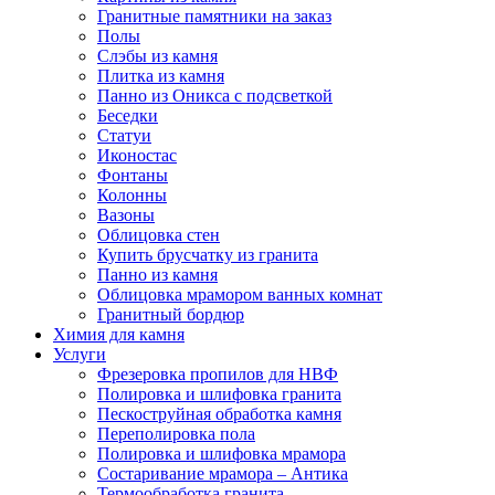
Гранитные памятники на заказ
Полы
Слэбы из камня
Плитка из камня
Панно из Оникса с подсветкой
Беседки
Статуи
Иконостас
Фонтаны
Колонны
Вазоны
Облицовка стен
Купить брусчатку из гранита
Панно из камня
Облицовка мрамором ванных комнат
Гранитный бордюр
Химия для камня
Услуги
Фрезеровка пропилов для НВФ
Полировка и шлифовка гранита
Пескоструйная обработка камня
Переполировка пола
Полировка и шлифовка мрамора
Состаривание мрамора – Антика
Термообработка гранита