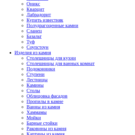
Оникс
Кварцит
Лабрадорит
Купить известняк
Полудрагоценные камни
Сланец
Базальт
Туф
Соупстоун
Изделия из камня
Столешницы для кухни
Столешницы для ванных комнат
Подоконники
Ступени
Лестницы
Камины
Столы
Облицовка фасадов
Пропилы в камне
Ванны из камня
Хаммамы
Мойки
Барные стойки
Раковины из камня
Картины из камня