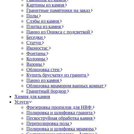
Картины из камня
Гранитные памятники на заказ
Полы
Слэбы из камня
Плитка из камня
Панно из Оникса с подсветкой
Беседки
Статуи
Иконостас
Фонтаны
Колонны
Вазоны
Облицовка стен
Купить брусчатку из гранита
Панно из камня
Облицовка мрамором ванных комнат
Гранитный бордюр
Химия для камня
Услуги
Фрезеровка пропилов для НВФ
Полировка и шлифовка гранита
Пескоструйная обработка камня
Переполировка пола
Полировка и шлифовка мрамора