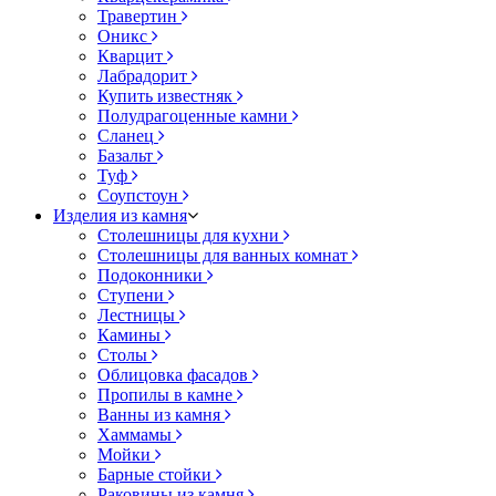
Травертин
Оникс
Кварцит
Лабрадорит
Купить известняк
Полудрагоценные камни
Сланец
Базальт
Туф
Соупстоун
Изделия из камня
Столешницы для кухни
Столешницы для ванных комнат
Подоконники
Ступени
Лестницы
Камины
Столы
Облицовка фасадов
Пропилы в камне
Ванны из камня
Хаммамы
Мойки
Барные стойки
Раковины из камня