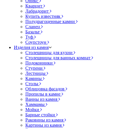
Оникс
Кварцит
Лабрадорит
Купить известняк
Полудрагоценные камни
Сланец
Базальт
Туф
Соупстоун
Изделия из камня
Столешницы для кухни
Столешницы для ванных комнат
Подоконники
Ступени
Лестницы
Камины
Столы
Облицовка фасадов
Пропилы в камне
Ванны из камня
Хаммамы
Мойки
Барные стойки
Раковины из камня
Картины из камня