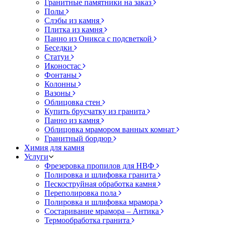
Гранитные памятники на заказ
Полы
Слэбы из камня
Плитка из камня
Панно из Оникса с подсветкой
Беседки
Статуи
Иконостас
Фонтаны
Колонны
Вазоны
Облицовка стен
Купить брусчатку из гранита
Панно из камня
Облицовка мрамором ванных комнат
Гранитный бордюр
Химия для камня
Услуги
Фрезеровка пропилов для НВФ
Полировка и шлифовка гранита
Пескоструйная обработка камня
Переполировка пола
Полировка и шлифовка мрамора
Состаривание мрамора – Антика
Термообработка гранита