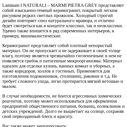
Laminam I NATURALI – MARMI PIETRA GREY представляет
собой изысканно-темный керамогранит, покрытый легким
рисунком редких светлых прожилок. Холодный строгий
дизайн повторяет спил натурального мрамора, и отлично
будет смотреться как в концепте классики, так и неоклассики.
Удачно также впишется в ряд современных интерьеров, к
примеру, минималистические.
Керамогранит представляет собой плотный непористый
материал. Он не пропускает и не задерживает в своей толще
влагу, поэтому является чрезвычайно гигиеничным: в нем не
появляется грибок и патогенные микроорганизмы. Материал
идеален для отделки кухонь, ванных комнат и уборных, а
также коридоров, холлов и гостиных. Применяется для
изготовления подоконников, столешниц, раковин и т.д. Не
требует сложного ухода, легко протирается мягкой ветошью и
мылом.
В случае необходимости, не боится агрессивных химических
реагентов, поэтому может использоваться для оформления
предприятий общественного питания, больниц, поликлиник и
детских учреждений. Долго не выцветает на солнце, сохраняя
свой первозданный блеск и красоту.
Вас также может заинтересовать: