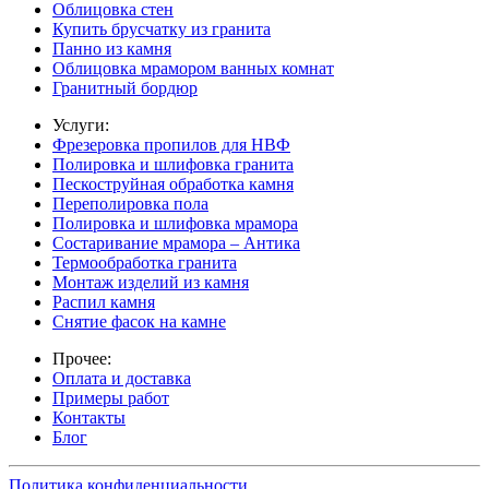
Облицовка стен
Купить брусчатку из гранита
Панно из камня
Облицовка мрамором ванных комнат
Гранитный бордюр
Услуги:
Фрезеровка пропилов для НВФ
Полировка и шлифовка гранита
Пескоструйная обработка камня
Переполировка пола
Полировка и шлифовка мрамора
Состаривание мрамора – Антика
Термообработка гранита
Монтаж изделий из камня
Распил камня
Снятие фасок на камне
Прочее:
Оплата и доставка
Примеры работ
Контакты
Блог
Политика конфиденциальности