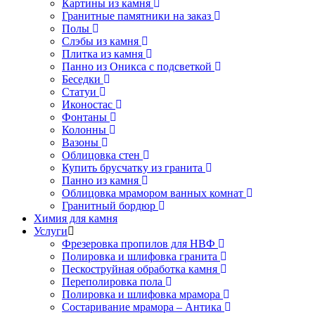
Картины из камня
Гранитные памятники на заказ
Полы
Слэбы из камня
Плитка из камня
Панно из Оникса с подсветкой
Беседки
Статуи
Иконостас
Фонтаны
Колонны
Вазоны
Облицовка стен
Купить брусчатку из гранита
Панно из камня
Облицовка мрамором ванных комнат
Гранитный бордюр
Химия для камня
Услуги
Фрезеровка пропилов для НВФ
Полировка и шлифовка гранита
Пескоструйная обработка камня
Переполировка пола
Полировка и шлифовка мрамора
Состаривание мрамора – Антика