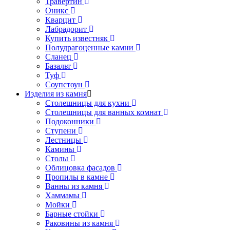
Травертин
Оникс
Кварцит
Лабрадорит
Купить известняк
Полудрагоценные камни
Сланец
Базальт
Туф
Соупстоун
Изделия из камня
Столешницы для кухни
Столешницы для ванных комнат
Подоконники
Ступени
Лестницы
Камины
Столы
Облицовка фасадов
Пропилы в камне
Ванны из камня
Хаммамы
Мойки
Барные стойки
Раковины из камня