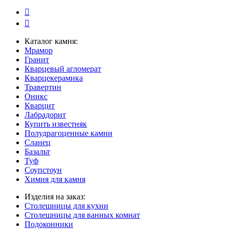
Каталог камня:
Мрамор
Гранит
Кварцевый агломерат
Кварцекерамика
Травертин
Оникс
Кварцит
Лабрадорит
Купить известняк
Полудрагоценные камни
Сланец
Базальт
Туф
Соупстоун
Химия для камня
Изделия на заказ:
Столешницы для кухни
Столешницы для ванных комнат
Подоконники