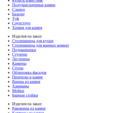
Купить известняк
Полудрагоценные камни
Сланец
Базальт
Туф
Соупстоун
Химия для камня
Изделия на заказ:
Столешницы для кухни
Столешницы для ванных комнат
Подоконники
Ступени
Лестницы
Камины
Столы
Облицовка фасадов
Пропилы в камне
Ванны из камня
Хаммамы
Мойки
Барные стойки
Изделия на заказ:
Раковины из камня
Картины из камня