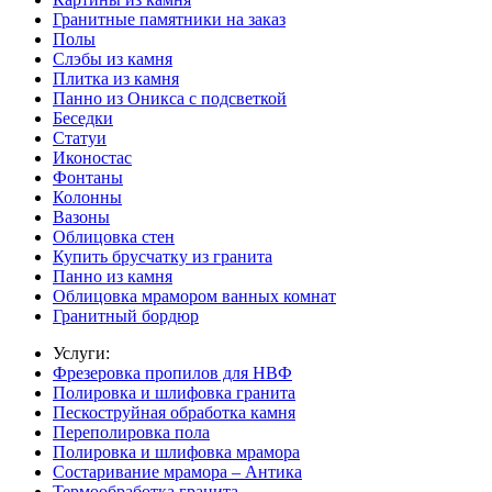
Гранитные памятники на заказ
Полы
Слэбы из камня
Плитка из камня
Панно из Оникса с подсветкой
Беседки
Статуи
Иконостас
Фонтаны
Колонны
Вазоны
Облицовка стен
Купить брусчатку из гранита
Панно из камня
Облицовка мрамором ванных комнат
Гранитный бордюр
Услуги:
Фрезеровка пропилов для НВФ
Полировка и шлифовка гранита
Пескоструйная обработка камня
Переполировка пола
Полировка и шлифовка мрамора
Состаривание мрамора – Антика
Термообработка гранита