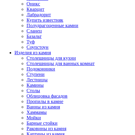
Оникс
Кварцит
Лабрадорит
Купить известняк
Полудрагоценные камни
Сланец
Базальт
Туф
Соупстоун
Изделия из камня
Столешницы для кухни
Столешницы для ванных комнат
Подоконники
Ступени
Лестницы
Камины
Столы
Облицовка фасадов
Пропилы в камне
Ванны из камня
Хаммамы
Мойки
Барные стойки
Раковины из камня
Картины из камня