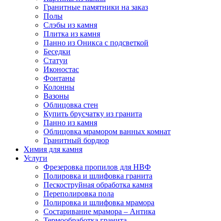
Гранитные памятники на заказ
Полы
Слэбы из камня
Плитка из камня
Панно из Оникса с подсветкой
Беседки
Статуи
Иконостас
Фонтаны
Колонны
Вазоны
Облицовка стен
Купить брусчатку из гранита
Панно из камня
Облицовка мрамором ванных комнат
Гранитный бордюр
Химия для камня
Услуги
Фрезеровка пропилов для НВФ
Полировка и шлифовка гранита
Пескоструйная обработка камня
Переполировка пола
Полировка и шлифовка мрамора
Состаривание мрамора – Антика
Термообработка гранита