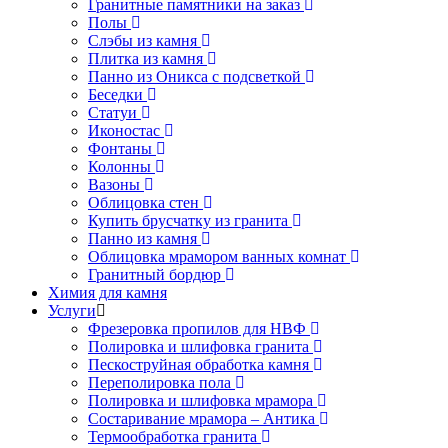
Гранитные памятники на заказ
Полы
Слэбы из камня
Плитка из камня
Панно из Оникса с подсветкой
Беседки
Статуи
Иконостас
Фонтаны
Колонны
Вазоны
Облицовка стен
Купить брусчатку из гранита
Панно из камня
Облицовка мрамором ванных комнат
Гранитный бордюр
Химия для камня
Услуги
Фрезеровка пропилов для НВФ
Полировка и шлифовка гранита
Пескоструйная обработка камня
Переполировка пола
Полировка и шлифовка мрамора
Состаривание мрамора – Антика
Термообработка гранита