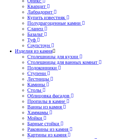
Оникс
Кварцит
Лабрадорит
Купить известняк
Полудрагоценные камни
Сланец
Базальт
Туф
Соупстоун
Изделия из камня
Столешницы для кухни
Столешницы для ванных комнат
Подоконники
Ступени
Лестницы
Камины
Столы
Облицовка фасадов
Пропилы в камне
Ванны из камня
Хаммамы
Мойки
Барные стойки
Раковины из камня
Картины из камня