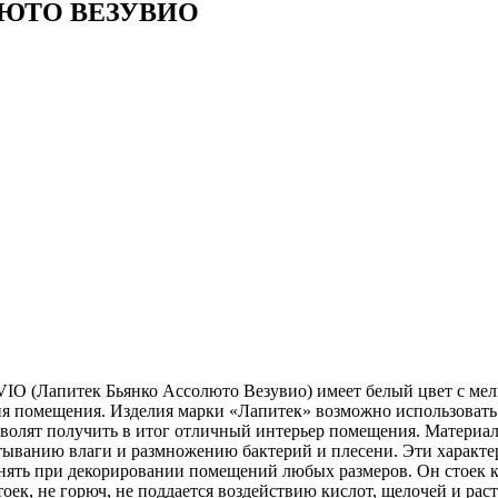
ЮТО ВЕЗУВИО
апитек Бьянко Ассолюто Везувио) имеет белый цвет с мелко
я помещения. Изделия марки «Лапитек» возможно использовать 
зволят получить в итог отличный интерьер помещения. Материа
тыванию влаги и размножению бактерий и плесени. Эти характер
нять при декорировании помещений любых размеров. Он стоек к
оек, не горюч, не поддается воздействию кислот, щелочей и раст