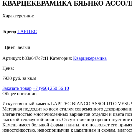
КВАРЦЕКЕРАМИКА БЯЬНКО АССОЛ
Характерстики:
Бренд
LAPITEC
Цвет
Белый
Артикул:
b83a647c7cf1
Категория:
Кварцекерамика
Цена:
7930 руб. за кв.м
Заказать товар
+7 (966) 250 56 10
Общее описание:
Искусственный камень LAPITEC BIANCO ASSОLUTO VESUVIO (Л
Материал подходит ко всем стилям современного декорировани
элегантностью многочисленных вариантов отделки и цвета по
высокой теплоустойчивости. Отсутствие пор препятствует впи
Камень имеет большой формат плиты, что позволяет его приме
изностойкостью, невосприимчив к царапинам и сколам, влагост