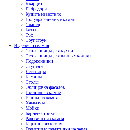
Кварцит
Лабрадорит
Купить известняк
Полудрагоценные камни
Сланец
Базальт
Туф
Соупстоун
Изделия из камня
Столешницы для кухни
Столешницы для ванных комнат
Подоконники
Ступени
Лестницы
Камины
Столы
Облицовка фасадов
Пропилы в камне
Ванны из камня
Хаммамы
Мойки
Барные стойки
Раковины из камня
Картины из камня
Гранитные памятники на заказ