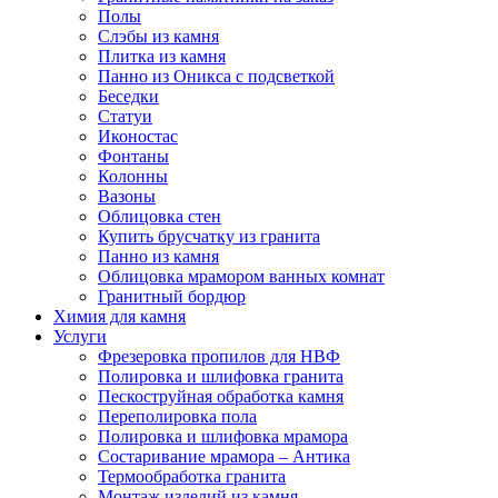
Полы
Слэбы из камня
Плитка из камня
Панно из Оникса с подсветкой
Беседки
Статуи
Иконостас
Фонтаны
Колонны
Вазоны
Облицовка стен
Купить брусчатку из гранита
Панно из камня
Облицовка мрамором ванных комнат
Гранитный бордюр
Химия для камня
Услуги
Фрезеровка пропилов для НВФ
Полировка и шлифовка гранита
Пескоструйная обработка камня
Переполировка пола
Полировка и шлифовка мрамора
Состаривание мрамора – Антика
Термообработка гранита
Монтаж изделий из камня