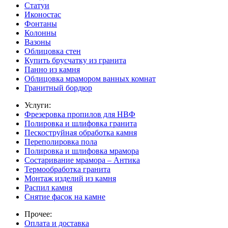
Статуи
Иконостас
Фонтаны
Колонны
Вазоны
Облицовка стен
Купить брусчатку из гранита
Панно из камня
Облицовка мрамором ванных комнат
Гранитный бордюр
Услуги:
Фрезеровка пропилов для НВФ
Полировка и шлифовка гранита
Пескоструйная обработка камня
Переполировка пола
Полировка и шлифовка мрамора
Состаривание мрамора – Антика
Термообработка гранита
Монтаж изделий из камня
Распил камня
Снятие фасок на камне
Прочее:
Оплата и доставка