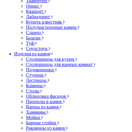
Травертин
Оникс
Кварцит
Лабрадорит
Купить известняк
Полудрагоценные камни
Сланец
Базальт
Туф
Соупстоун
Изделия из камня
Столешницы для кухни
Столешницы для ванных комнат
Подоконники
Ступени
Лестницы
Камины
Столы
Облицовка фасадов
Пропилы в камне
Ванны из камня
Хаммамы
Мойки
Барные стойки
Раковины из камня