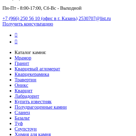
Пн-Пт - 8:00-17:00, Сб-Вс - Выходной
+7 (966) 250 56 10 (офис в г. Казань)
2530707@list.ru
Получить консультацию
Каталог камня:
Мрамор
Гранит
Кварцевый агломерат
Кварцекерамика
Травертин
Оникс
Кварцит
Лабрадорит
Купить известняк
Полудрагоценные камни
Сланец
Базальт
Туф
Соупстоун
Химия для камня