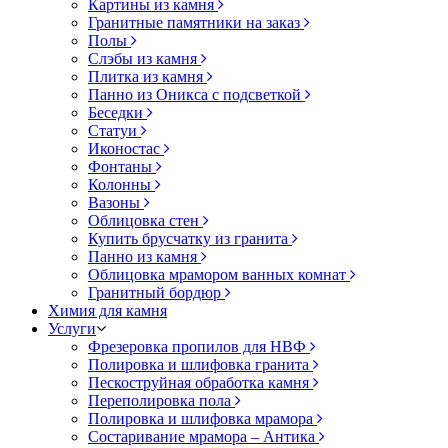
Картины из камня
Гранитные памятники на заказ
Полы
Слэбы из камня
Плитка из камня
Панно из Оникса с подсветкой
Беседки
Статуи
Иконостас
Фонтаны
Колонны
Вазоны
Облицовка стен
Купить брусчатку из гранита
Панно из камня
Облицовка мрамором ванных комнат
Гранитный бордюр
Химия для камня
Услуги
Фрезеровка пропилов для НВФ
Полировка и шлифовка гранита
Пескоструйная обработка камня
Переполировка пола
Полировка и шлифовка мрамора
Состаривание мрамора – Антика