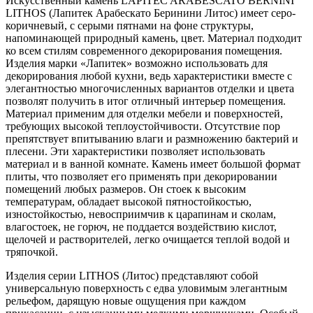
Искусственный камень LAPITEC ARABESCATO BERNINI
LITHOS (Лапитек Арабескато Беринини Литос) имеет серо-
коричневый, с серыми пятнами на фоне структуры,
напоминающей природный камень, цвет. Материал подходит
ко всем стилям современного декорирования помещения.
Изделия марки «Лапитек» возможно использовать для
декорирования любой кухни, ведь характеристики вместе с
элегантностью многочисленных вариантов отделки и цвета
позволят получить в итог отличный интерьер помещения.
Материал применим для отделки мебели и поверхностей,
требующих высокой теплоустойчивости. Отсутствие пор
препятствует впитыванию влаги и размножению бактерий и
плесени. Эти характеристики позволяет использовать
материал и в ванной комнате. Камень имеет большой формат
плиты, что позволяет его применять при декорировании
помещений любых размеров. Он стоек к высоким
температурам, обладает высокой пятностойкостью,
изностойкостью, невосприимчив к царапинам и сколам,
влагостоек, не горюч, не поддается воздействию кислот,
щелочей и растворителей, легко очищается теплой водой и
тряпочкой.
Изделия серии LITHOS (Литос) представляют собой
универсальную поверхность с едва уловимым элегантным
рельефом, дарящую новые ощущения при каждом