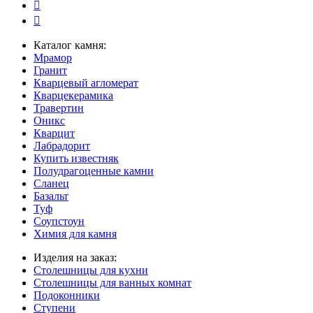
Каталог камня:
Мрамор
Гранит
Кварцевый агломерат
Кварцекерамика
Травертин
Оникс
Кварцит
Лабрадорит
Купить известняк
Полудрагоценные камни
Сланец
Базальт
Туф
Соупстоун
Химия для камня
Изделия на заказ:
Столешницы для кухни
Столешницы для ванных комнат
Подоконники
Ступени