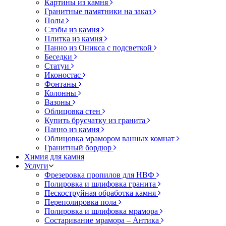
Картины из камня
Гранитные памятники на заказ
Полы
Слэбы из камня
Плитка из камня
Панно из Оникса с подсветкой
Беседки
Статуи
Иконостас
Фонтаны
Колонны
Вазоны
Облицовка стен
Купить брусчатку из гранита
Панно из камня
Облицовка мрамором ванных комнат
Гранитный бордюр
Химия для камня
Услуги
Фрезеровка пропилов для НВФ
Полировка и шлифовка гранита
Пескоструйная обработка камня
Переполировка пола
Полировка и шлифовка мрамора
Состаривание мрамора – Антика