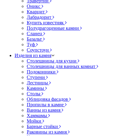
Травертин
Оникс
Кварцит
Лабрадорит
Купить известняк
Полудрагоценные камни
Сланец
Базальт
Туф
Соупстоун
Изделия из камня
Столешницы для кухни
Столешницы для ванных комнат
Подоконники
Ступени
Лестницы
Камины
Столы
Облицовка фасадов
Пропилы в камне
Ванны из камня
Хаммамы
Мойки
Барные стойки
Раковины из камня