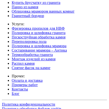
Купить брусчатку из гранита
Панно из камня
Облицовка мрамором ванных комнат
Гранитный бордюр
Услуги:
Фрезеровка пропилов для НВФ
Полировка и шлифовка гранита
Пескоструйная обработка камня
Переполировка пола
Полировка и шлифовка мрамора
Состаривание мрамора – Антика
Термообработка гранита
Монтаж изделий из камня
Распил камня
Снятие фасок на камне
Прочее:
Оплата и доставка
Примеры работ
Контакты
Блог
Политика конфиденциальности
Политика обработки файлов cookie