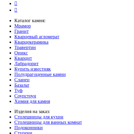
Каталог камня:
Мрамор
Гранит
Кварцевый агломерат
Кварцекерамика
Травертин
Оникс
Кварцит
Лабрадорит
Купить известняк
Полудрагоценные камни
Сланец
Базальт
Туф
Соупстоун
Химия для камня
Изделия на заказ:
Столешницы для кухни
Столешницы для ванных комнат
Подоконники
Ступени