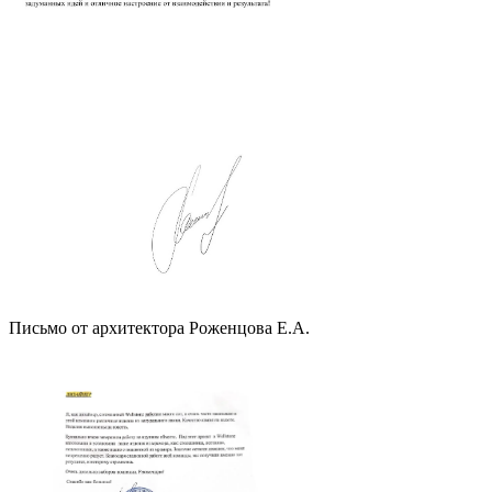
Письмо от архитектора Роженцова Е.А.