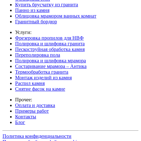
Купить брусчатку из гранита
Панно из камня
Облицовка мрамором ванных комнат
Гранитный бордюр
Услуги:
Фрезеровка пропилов для НВФ
Полировка и шлифовка гранита
Пескоструйная обработка камня
Переполировка пола
Полировка и шлифовка мрамора
Состаривание мрамора – Антика
Термообработка гранита
Монтаж изделий из камня
Распил камня
Снятие фасок на камне
Прочее:
Оплата и доставка
Примеры работ
Контакты
Блог
Политика конфиденциальности