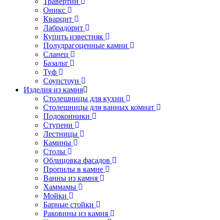
Травертин
Оникс
Кварцит
Лабрадорит
Купить известняк
Полудрагоценные камни
Сланец
Базальт
Туф
Соупстоун
Изделия из камня
Столешницы для кухни
Столешницы для ванных комнат
Подоконники
Ступени
Лестницы
Камины
Столы
Облицовка фасадов
Пропилы в камне
Ванны из камня
Хаммамы
Мойки
Барные стойки
Раковины из камня