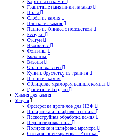
Картины из камня
Гранитные памятники на заказ
Полы
Слэбы из камня
Плитка из камня
Панно из Оникса с подсветкой
Беседки
Статуи
Иконостас
Фонтаны
Колонны
Вазоны
Облицовка стен
Купить брусчатку из гранита
Панно из камня
Облицовка мрамором ванных комнат
Гранитный бордюр
Химия для камня
Услуги
Фрезеровка пропилов для НВФ
Полировка и шлифовка гранита
Пескоструйная обработка камня
Переполировка пола
Полировка и шлифовка мрамора
Состаривание мрамора – Антика