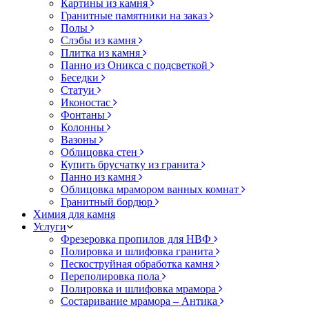
Картины из камня
Гранитные памятники на заказ
Полы
Слэбы из камня
Плитка из камня
Панно из Оникса с подсветкой
Беседки
Статуи
Иконостас
Фонтаны
Колонны
Вазоны
Облицовка стен
Купить брусчатку из гранита
Панно из камня
Облицовка мрамором ванных комнат
Гранитный бордюр
Химия для камня
Услуги
Фрезеровка пропилов для НВФ
Полировка и шлифовка гранита
Пескоструйная обработка камня
Переполировка пола
Полировка и шлифовка мрамора
Состаривание мрамора – Антика