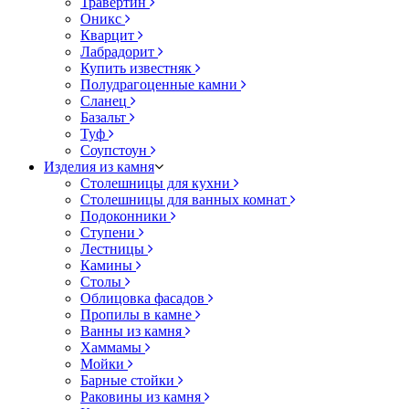
Травертин
Оникс
Кварцит
Лабрадорит
Купить известняк
Полудрагоценные камни
Сланец
Базальт
Туф
Соупстоун
Изделия из камня
Столешницы для кухни
Столешницы для ванных комнат
Подоконники
Ступени
Лестницы
Камины
Столы
Облицовка фасадов
Пропилы в камне
Ванны из камня
Хаммамы
Мойки
Барные стойки
Раковины из камня