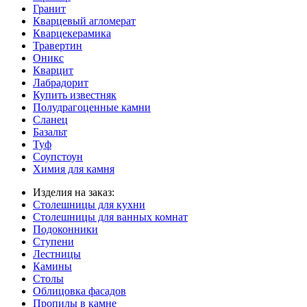
Гранит
Кварцевый агломерат
Кварцекерамика
Травертин
Оникс
Кварцит
Лабрадорит
Купить известняк
Полудрагоценные камни
Сланец
Базальт
Туф
Соупстоун
Химия для камня
Изделия на заказ:
Столешницы для кухни
Столешницы для ванных комнат
Подоконники
Ступени
Лестницы
Камины
Столы
Облицовка фасадов
Пропилы в камне