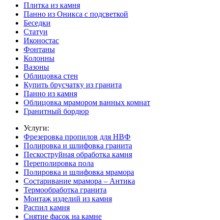
Плитка из камня
Панно из Оникса с подсветкой
Беседки
Статуи
Иконостас
Фонтаны
Колонны
Вазоны
Облицовка стен
Купить брусчатку из гранита
Панно из камня
Облицовка мрамором ванных комнат
Гранитный бордюр
Услуги:
Фрезеровка пропилов для НВФ
Полировка и шлифовка гранита
Пескоструйная обработка камня
Переполировка пола
Полировка и шлифовка мрамора
Состаривание мрамора – Антика
Термообработка гранита
Монтаж изделий из камня
Распил камня
Снятие фасок на камне