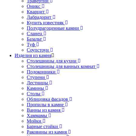
Травертин
Оникс
Кварцит
Лабрадорит
Купить известняк
Полудрагоценные камни
Сланец
Базальт
Туф
Соупстоун
Изделия из камня
Столешницы для кухни
Столешницы для ванных комнат
Подоконники
Ступени
Лестницы
Камины
Столы
Облицовка фасадов
Пропилы в камне
Ванны из камня
Хаммамы
Мойки
Барные стойки
Раковины из камня