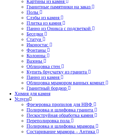
Картины из камня
Гранитные памятники на заказ
Полы
Слэбы из камня
Плитка из камня
Панно из Оникса с подсветкой
Беседки
Статуи
Иконостас
Фонтаны
Колонны
Вазоны
Облицовка стен
Купить брусчатку из гранита
Панно из камня
Облицовка мрамором ванных комнат
Гранитный бордюр
Химия для камня
Услуги
Фрезеровка пропилов для НВФ
Полировка и шлифовка гранита
Пескоструйная обработка камня
Переполировка пола
Полировка и шлифовка мрамора
Состаривание мрамора – Антика