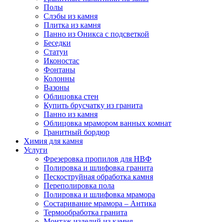
Полы
Слэбы из камня
Плитка из камня
Панно из Оникса с подсветкой
Беседки
Статуи
Иконостас
Фонтаны
Колонны
Вазоны
Облицовка стен
Купить брусчатку из гранита
Панно из камня
Облицовка мрамором ванных комнат
Гранитный бордюр
Химия для камня
Услуги
Фрезеровка пропилов для НВФ
Полировка и шлифовка гранита
Пескоструйная обработка камня
Переполировка пола
Полировка и шлифовка мрамора
Состаривание мрамора – Антика
Термообработка гранита
Монтаж изделий из камня