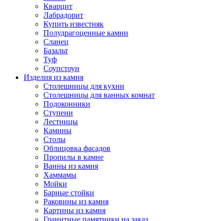
Кварцит
Лабрадорит
Купить известняк
Полудрагоценные камни
Сланец
Базальт
Туф
Соупстоун
Изделия из камня
Столешницы для кухни
Столешницы для ванных комнат
Подоконники
Ступени
Лестницы
Камины
Столы
Облицовка фасадов
Пропилы в камне
Ванны из камня
Хаммамы
Мойки
Барные стойки
Раковины из камня
Картины из камня
Гранитные памятники на заказ