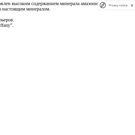
ловлен высоким содержанием минерала амазонита. В старину
Privacy notice
за настоящим минералом.
рьеров.
fany”.