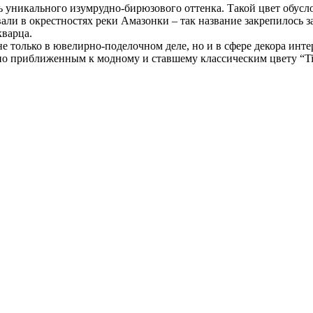
ь уникального изумрудно-бирюзового оттенка. Такой цвет обус
али в окрестностях реки Амазонки – так название закрепилось 
кварца.
е только в ювелирно-поделочном деле, но и в сфере декора инте
о приближенным к модному и ставшему классическим цвету “Tif