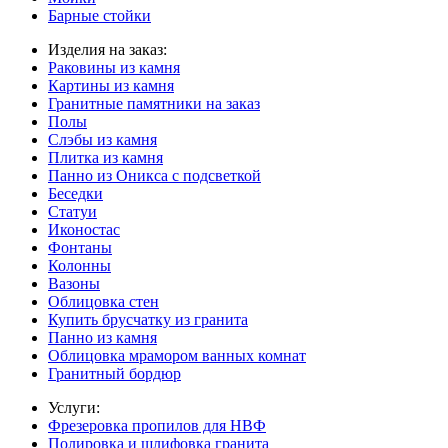
Барные стойки
Изделия на заказ:
Раковины из камня
Картины из камня
Гранитные памятники на заказ
Полы
Слэбы из камня
Плитка из камня
Панно из Оникса с подсветкой
Беседки
Статуи
Иконостас
Фонтаны
Колонны
Вазоны
Облицовка стен
Купить брусчатку из гранита
Панно из камня
Облицовка мрамором ванных комнат
Гранитный бордюр
Услуги:
Фрезеровка пропилов для НВФ
Полировка и шлифовка гранита