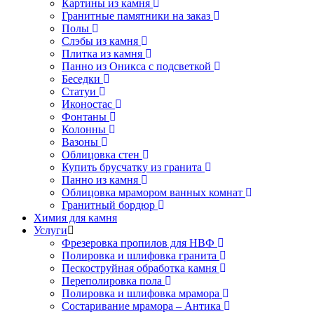
Картины из камня
Гранитные памятники на заказ
Полы
Слэбы из камня
Плитка из камня
Панно из Оникса с подсветкой
Беседки
Статуи
Иконостас
Фонтаны
Колонны
Вазоны
Облицовка стен
Купить брусчатку из гранита
Панно из камня
Облицовка мрамором ванных комнат
Гранитный бордюр
Химия для камня
Услуги
Фрезеровка пропилов для НВФ
Полировка и шлифовка гранита
Пескоструйная обработка камня
Переполировка пола
Полировка и шлифовка мрамора
Состаривание мрамора – Антика