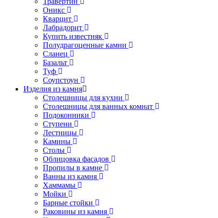
Травертин
Оникс
Кварцит
Лабрадорит
Купить известняк
Полудрагоценные камни
Сланец
Базальт
Туф
Соупстоун
Изделия из камня
Столешницы для кухни
Столешницы для ванных комнат
Подоконники
Ступени
Лестницы
Камины
Столы
Облицовка фасадов
Пропилы в камне
Ванны из камня
Хаммамы
Мойки
Барные стойки
Раковины из камня