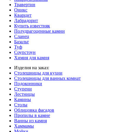
Травертин
Оникс
Кварцит
Лабрадорит
Купить известняк
Полудрагоценные камни
Сланец
Базальт
Туф
Соупстоун
Химия для камня
Изделия на заказ:
Столешницы для кухни
Столешницы для ванных комнат
Подоконники
Ступени
Лестницы
Камины
Столы
Облицовка фасадов
Пропилы в камне
Ванны из камня
Хаммамы
Мойки