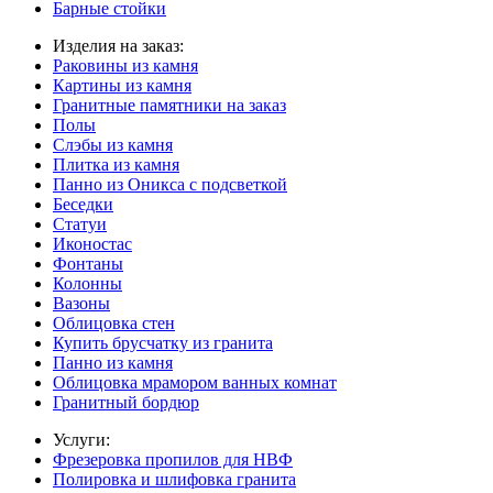
Барные стойки
Изделия на заказ:
Раковины из камня
Картины из камня
Гранитные памятники на заказ
Полы
Слэбы из камня
Плитка из камня
Панно из Оникса с подсветкой
Беседки
Статуи
Иконостас
Фонтаны
Колонны
Вазоны
Облицовка стен
Купить брусчатку из гранита
Панно из камня
Облицовка мрамором ванных комнат
Гранитный бордюр
Услуги:
Фрезеровка пропилов для НВФ
Полировка и шлифовка гранита