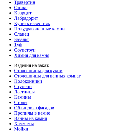
Травертин
Оникс
Кварцит
Лабрадорит
Купить известняк
Полудрагоценные камни
Сланец
Базальт
Туф
Соупстоун
Химия для камня
Изделия на заказ:
Столешницы для кухни
Столешницы для ванных комнат
Подоконники
Ступени
Лестницы
Камины
Столы
Облицовка фасадов
Пропилы в камне
Ванны из камня
Хаммамы
Мойки