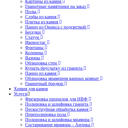
Картины из камня
Гранитные памятники на заказ
Полы
Слэбы из камня
Плитка из камня
Панно из Оникса с подсветкой
Беседки
Статуи
Иконостас
Фонтаны
Колонны
Вазоны
Облицовка стен
Купить брусчатку из гранита
Панно из камня
Облицовка мрамором ванных комнат
Гранитный бордюр
Химия для камня
Услуги
Фрезеровка пропилов для НВФ
Полировка и шлифовка гранита
Пескоструйная обработка камня
Переполировка пола
Полировка и шлифовка мрамора
Состаривание мрамора – Антика