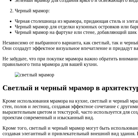
Зеленый мрамор для создания яркого и освежающего вида
Черный мрамор:
Черная столешница из мрамора, придающая стиль и элег
Черный мрамор для отделки кухонных островков или бар
Черный мрамор на фартуке или стене, добавляющий шик и
Независимо от выбранного варианта, как светлый, так и черны
Они создадут эффектное визуальное впечатление и придадут в
Не забудьте, что при покупке мрамора важно обратить вниман
правильного типа мрамора для вашей кухни.
Светлый и черный мрамор в архитекту
Кроме использования мрамора на кухне, светлый и черный мра
стен, полов и лестниц, создавая эффектное сочетание с другим
выразительным цветом и текстурой, часто используется для со
проектам современный и изысканный вид.
Кроме того, светлый и черный мрамор могут быть использован
создавая элегантный и привлекательный внешний вид здания. 