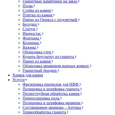
Гранитные памятники на заказ
Полы
Слэбы из камня
Плитка из камня
Панно из Оникса с подсветкой
Беседки
Статуи
Иконостас
Фонтаны
Колонны
Вазоны
Облицовка стен
Купить брусчатку из гранита
Панно из камня
Облицовка мрамором ванных комнат
Гранитный бордюр
Химия для камня
Услуги
Фрезеровка пропилов для НВФ
Полировка и шлифовка гранита
Пескоструйная обработка камня
Переполировка пола
Полировка и шлифовка мрамора
Состаривание мрамора – Антика
Термообработка гранита