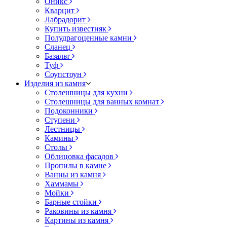
Оникс
Кварцит
Лабрадорит
Купить известняк
Полудрагоценные камни
Сланец
Базальт
Туф
Соупстоун
Изделия из камня
Столешницы для кухни
Столешницы для ванных комнат
Подоконники
Ступени
Лестницы
Камины
Столы
Облицовка фасадов
Пропилы в камне
Ванны из камня
Хаммамы
Мойки
Барные стойки
Раковины из камня
Картины из камня