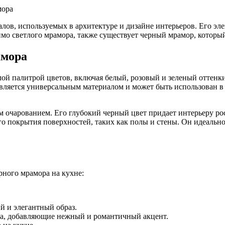
мора
ов, используемых в архитектуре и дизайне интерьеров. Его эл
мо светлого мрамора, также существует черный мрамор, которы
амора
ой палитрой цветов, включая белый, розовый и зеленый оттенки.
ляется универсальным материалом и может быть использован в 
ым очарованием. Его глубокий черный цвет придает интерьеру 
го покрытия поверхностей, таких как полы и стены. Он идеально
рного мрамора на кухне:
й и элегантный образ.
ора, добавляющие нежный и романтичный акцент.