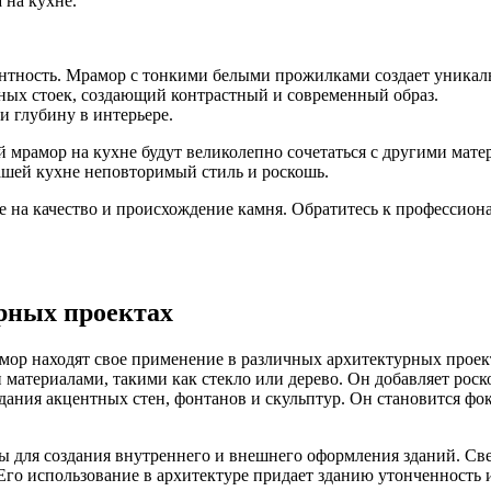
 на кухне.
антность. Мрамор с тонкими белыми прожилками создает уникал
ных стоек, создающий контрастный и современный образ.
 глубину в интерьере.
й мрамор на кухне будут великолепно сочетаться с другими мате
ашей кухне неповторимый стиль и роскошь.
ие на качество и происхождение камня. Обратитесь к профессио
рных проектах
мор находят свое применение в различных архитектурных проек
и материалами, такими как стекло или дерево. Он добавляет рос
здания акцентных стен, фонтанов и скульптур. Он становится ф
ы для создания внутреннего и внешнего оформления зданий. Св
Его использование в архитектуре придает зданию утонченность 