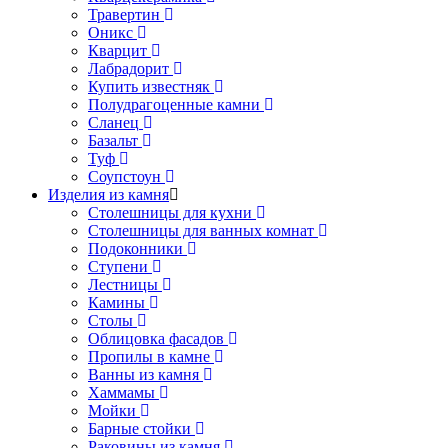
Травертин
Оникс
Кварцит
Лабрадорит
Купить известняк
Полудрагоценные камни
Сланец
Базальт
Туф
Соупстоун
Изделия из камня
Столешницы для кухни
Столешницы для ванных комнат
Подоконники
Ступени
Лестницы
Камины
Столы
Облицовка фасадов
Пропилы в камне
Ванны из камня
Хаммамы
Мойки
Барные стойки
Раковины из камня