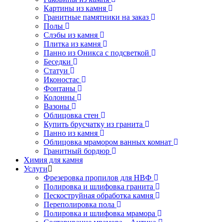
Картины из камня
Гранитные памятники на заказ
Полы
Слэбы из камня
Плитка из камня
Панно из Оникса с подсветкой
Беседки
Статуи
Иконостас
Фонтаны
Колонны
Вазоны
Облицовка стен
Купить брусчатку из гранита
Панно из камня
Облицовка мрамором ванных комнат
Гранитный бордюр
Химия для камня
Услуги
Фрезеровка пропилов для НВФ
Полировка и шлифовка гранита
Пескоструйная обработка камня
Переполировка пола
Полировка и шлифовка мрамора