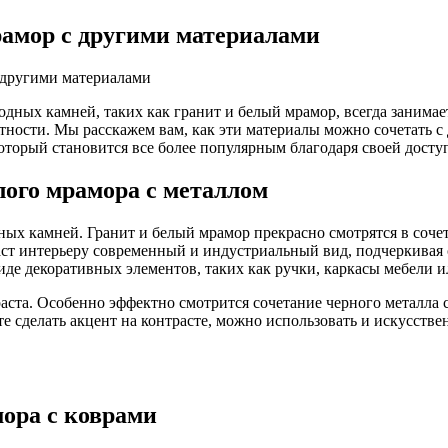
рамор с другими материалами
с другими материалами
одных камней, таких как гранит и белый мрамор, всегда занимае
ности. Мы расскажем вам, как эти материалы можно сочетать с
оторый становится все более популярным благодаря своей досту
лого мрамора с металлом
ных камней. Гранит и белый мрамор прекрасно смотрятся в соч
аст интерьеру современный и индустриальный вид, подчеркивая 
виде декоративных элементов, таких как ручки, каркасы мебели 
аста. Особенно эффектно смотрится сочетание черного металла 
те сделать акцент на контрасте, можно использовать и искусст
мора с коврами