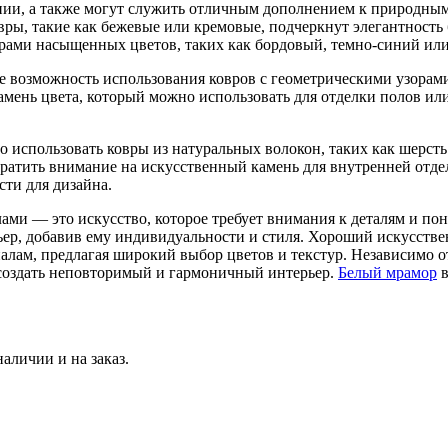
ии, а также могут служить отличным дополнением к природным 
ры, такие как бежевые или кремовые, подчеркнут элегантность 
оврами насыщенных цветов, таких как бордовый, темно-синий ил
те возможность использования ковров с геометрическими узора
амень цвета, который можно использовать для отделки полов ил
о использовать ковры из натуральных волокон, таких как шерст
обратить внимание на искусственный камень для внутренней отд
ти для дизайна.
ами — это искусство, которое требует внимания к деталям и по
ьер, добавив ему индивидуальности и стиля. Хороший искусств
лам, предлагая широкий выбор цветов и текстур. Независимо от
создать неповторимый и гармоничный интерьер.
Белый мрамор
в
аличии и на заказ.