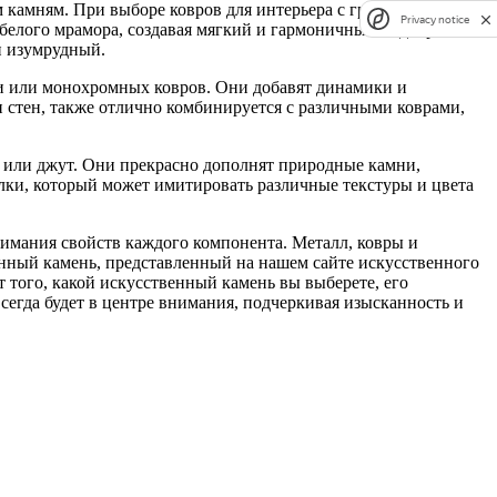
камням. При выборе ковров для интерьера с гранитом и
Privacy notice
белого мрамора, создавая мягкий и гармоничный вид. Гранит,
и изумрудный.
ми или монохромных ковров. Они добавят динамики и
и стен, также отлично комбинируется с различными коврами,
ь или джут. Они прекрасно дополнят природные камни,
елки, который может имитировать различные текстуры и цвета
нимания свойств каждого компонента. Металл, ковры и
енный камень, представленный на нашем сайте искусственного
 того, какой искусственный камень вы выберете, его
сегда будет в центре внимания, подчеркивая изысканность и