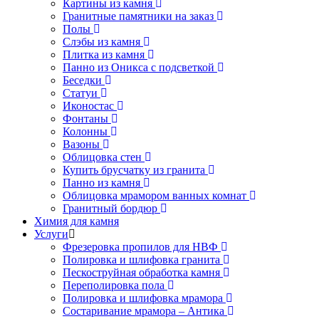
Картины из камня
Гранитные памятники на заказ
Полы
Слэбы из камня
Плитка из камня
Панно из Оникса с подсветкой
Беседки
Статуи
Иконостас
Фонтаны
Колонны
Вазоны
Облицовка стен
Купить брусчатку из гранита
Панно из камня
Облицовка мрамором ванных комнат
Гранитный бордюр
Химия для камня
Услуги
Фрезеровка пропилов для НВФ
Полировка и шлифовка гранита
Пескоструйная обработка камня
Переполировка пола
Полировка и шлифовка мрамора
Состаривание мрамора – Антика