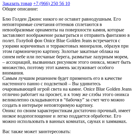
Заказать товар
+7 (966) 250 56 10
Общее описание:
Блю Голден Джинс никого не оставит равнодушным. Его
неповторимые сочетания оттенков сплетаются в
невообразимые орнаменты на поверхности камня, которые
заставляют воображение разыграться и отправить фантазию в
полет. Голубой фон Onice Blue Golden Jeans встречается с
узорами коричневых и терракотовых минералов, образуя при
этом гармоничную картину. Золотые закатные облака на
синем небе или песчаные берега, размытые лазурным морем,
– ассоциаций, вызванных рисунком этого оникса, может быть
множество, поэтому этот камень заслуживает особого
внимания.
Самым лучшим решением будет применить его в качестве
настенного панно с подсветкой – Вы удивитесь
очаровывающей игрой света на камне. Onice Blue Golden Jeans
отлично работает на просвет, и к тому же слэбы этого оникса
великолепно складываются в “бабочку” за счет чего можно
создать в интерьере неповторимую картину.
Оникс по своим характеристикам достаточно прочный, имеет
низкое водопоглощение и легко поддается обработке. Его
можно использовать в ванных комнатах, саунах и хаммамах.
Вас также может заинтересовать: