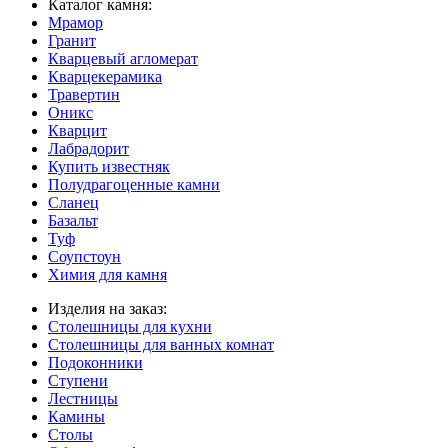
Каталог камня:
Мрамор
Гранит
Кварцевый агломерат
Кварцекерамика
Травертин
Оникс
Кварцит
Лабрадорит
Купить известняк
Полудрагоценные камни
Сланец
Базальт
Туф
Соупстоун
Химия для камня
Изделия на заказ:
Столешницы для кухни
Столешницы для ванных комнат
Подоконники
Ступени
Лестницы
Камины
Столы