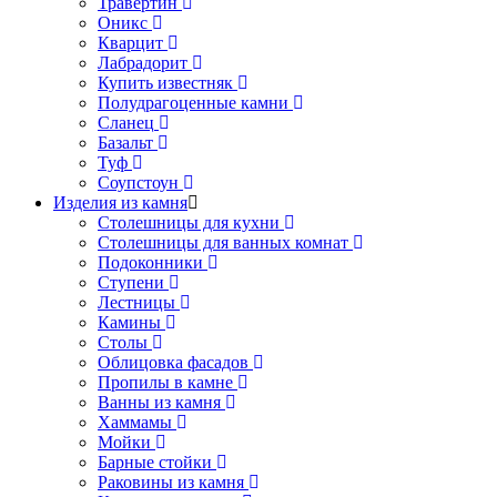
Травертин
Оникс
Кварцит
Лабрадорит
Купить известняк
Полудрагоценные камни
Сланец
Базальт
Туф
Соупстоун
Изделия из камня
Столешницы для кухни
Столешницы для ванных комнат
Подоконники
Ступени
Лестницы
Камины
Столы
Облицовка фасадов
Пропилы в камне
Ванны из камня
Хаммамы
Мойки
Барные стойки
Раковины из камня