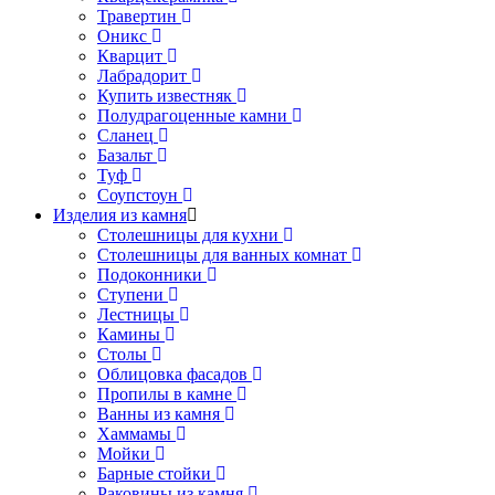
Травертин
Оникс
Кварцит
Лабрадорит
Купить известняк
Полудрагоценные камни
Сланец
Базальт
Туф
Соупстоун
Изделия из камня
Столешницы для кухни
Столешницы для ванных комнат
Подоконники
Ступени
Лестницы
Камины
Столы
Облицовка фасадов
Пропилы в камне
Ванны из камня
Хаммамы
Мойки
Барные стойки
Раковины из камня