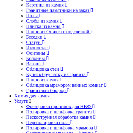
Картины из камня
Гранитные памятники на заказ
Полы
Слэбы из камня
Плитка из камня
Панно из Оникса с подсветкой
Беседки
Статуи
Иконостас
Фонтаны
Колонны
Вазоны
Облицовка стен
Купить брусчатку из гранита
Панно из камня
Облицовка мрамором ванных комнат
Гранитный бордюр
Химия для камня
Услуги
Фрезеровка пропилов для НВФ
Полировка и шлифовка гранита
Пескоструйная обработка камня
Переполировка пола
Полировка и шлифовка мрамора